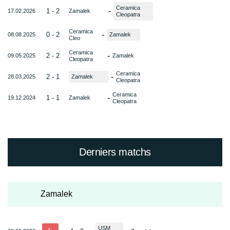
Ceramica
-
1 - 2
17.02.2026
Zamalek
Cleopatra
Ceramica
-
0 - 2
08.08.2025
Zamalek
Cleo
Ceramica
-
2 - 2
09.05.2025
Zamalek
Cleopatra
Ceramica
-
2 - 1
28.03.2025
Zamalek
Cleopatra
Ceramica
-
1 - 1
19.12.2024
Zamalek
Cleopatra
Derniers matchs
Zamalek
USM