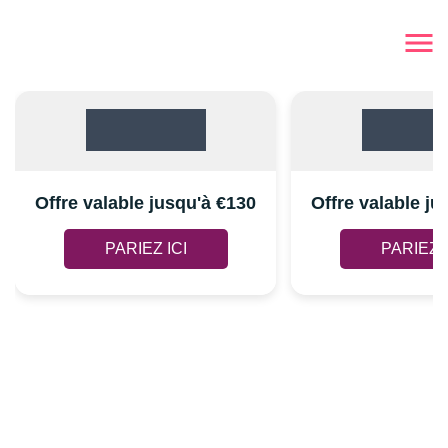
Offre valable jusqu'à €130
Offre valable ju
PARIEZ ICI
PARIEZ I