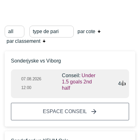
all
type de pari
par cote
par classement
Sonderjyske vs Viborg
Conseil:
Under
07.08.2026
1.5 goals 2nd
4
👍
12:00
half
ESPACE CONSEIL