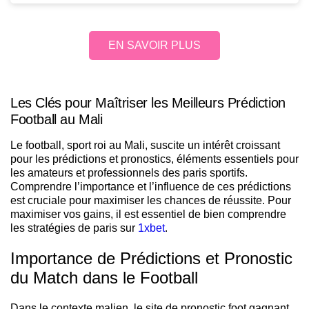
EN SAVOIR PLUS
Les Clés pour Maîtriser les Meilleurs Prédiction
Football au Mali
Le football, sport roi au Mali, suscite un intérêt croissant
pour les prédictions et pronostics, éléments essentiels pour
les amateurs et professionnels des paris sportifs.
Comprendre l’importance et l’influence de ces prédictions
est cruciale pour maximiser les chances de réussite.
Pour
maximiser vos gains, il est essentiel de bien comprendre
les stratégies de paris sur
1xbet
.
Importance de Prédictions et Pronostic
du Match dans le Football
Dans le contexte malien, le site de pronostic foot gagnant