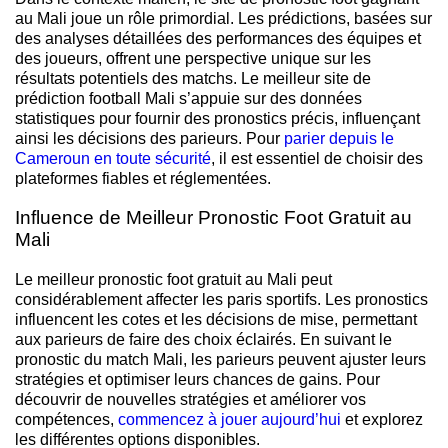
au Mali joue un rôle primordial. Les prédictions, basées sur
des analyses détaillées des performances des équipes et
des joueurs, offrent une perspective unique sur les
résultats potentiels des matchs. Le meilleur site de
prédiction football Mali s’appuie sur des données
statistiques pour fournir des pronostics précis, influençant
ainsi les décisions des parieurs.
Pour
parier depuis le
Cameroun en toute sécurité
, il est essentiel de choisir des
plateformes fiables et réglementées.
Influence de Meilleur Pronostic Foot Gratuit au
Mali
Le meilleur pronostic foot gratuit au Mali peut
considérablement affecter les paris sportifs. Les pronostics
influencent les cotes et les décisions de mise, permettant
aux parieurs de faire des choix éclairés. En suivant le
pronostic du match Mali, les parieurs peuvent ajuster leurs
stratégies et optimiser leurs chances de gains.
Pour
découvrir de nouvelles stratégies et améliorer vos
compétences,
commencez à jouer aujourd’hui
et explorez
les différentes options disponibles.