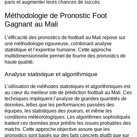
paris et augmenter leurs chances de succès.
Méthodologie de Pronostic Foot
Gagnant au Mali
L’efficacité des pronostics de football au Mali repose sur
une méthodologie rigoureuse, combinant analyse
statistique et l’expertise humaine. Cette approche
multidimensionnelle permet de fournir des pronostics de
haute qualité.
Analyse statistique et algorithmique
L’utilisation de méthodes statistiques et algorithmiques est
au cœur du meilleur site de prédiction football au Mali. Ces
techniques impliquent l’analyse de grandes quantités de
données, telles que les performances passées des
équipes, les statistiques des joueurs, et même les
conditions météorologiques. Les algorithmes sophistiqués
traitent ces données pour prédire les issues probables des
matchs. Cette approche objective assure que les
pronostics sont basés sur des faits concrets plutôt que sur