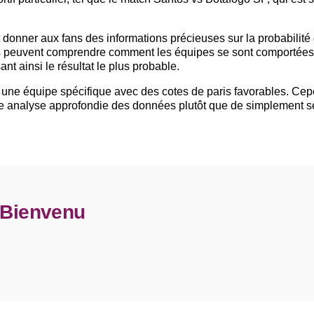
donner aux fans des informations précieuses sur la probabilité 
ns peuvent comprendre comment les équipes se sont comportées
t ainsi le résultat le plus probable.
 une équipe spécifique avec des cotes de paris favorables. Cepe
e analyse approfondie des données plutôt que de simplement se 
Bienvenu