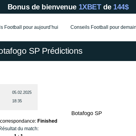
Bonus de bienvenue
1XBET
de
144$
s Football pour aujourd’hui
Conseils Football pour demai
otafogo SP Prédictions
05.02.2025
18:35
Botafogo SP
e correspondance:
Finished
Résultat du match: