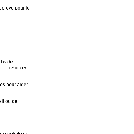
 prévu pour le
tchs de
s, Tip.Soccer
les pour aider
all ou de
susceptible de