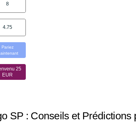
8
4.75
Pariez
aintenant
envenu 25
EUR
 SP : Conseils et Prédictions 