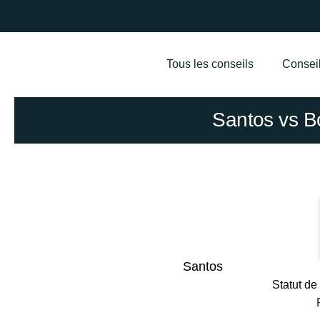
Tous les conseils
Conseil
Santos vs B
Santos
Statut d