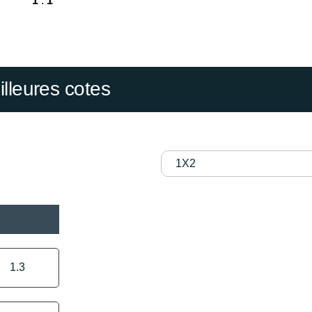
1
:
1
lleures cotes
1X2
1.3