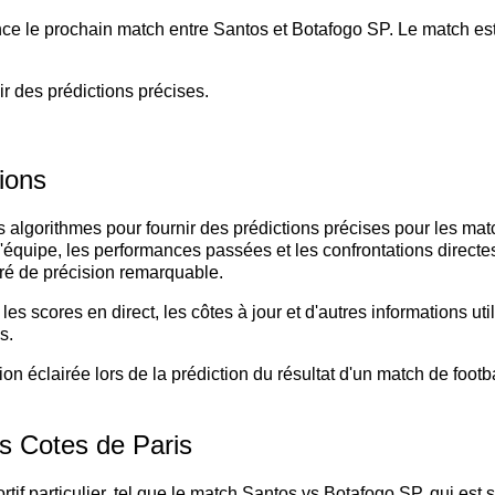
nce le prochain match entre Santos et Botafogo SP. Le match est
r des prédictions précises.
tions
es algorithmes pour fournir des prédictions précises pour les ma
s d'équipe, les performances passées et les confrontations directe
gré de précision remarquable.
s scores en direct, les côtes à jour et d'autres informations uti
s.
on éclairée lors de la prédiction du résultat d'un match de footb
s Cotes de Paris
rtif particulier, tel que le match Santos vs Botafogo SP, qui est 