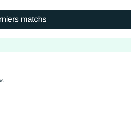
rniers matchs
os