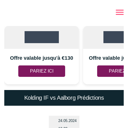
Offre valable jusqu'à €130
Offre valable ju
PARIEZ ICI
PARIEZ I
Kolding IF vs Aalborg Prédictions
24.05.2024