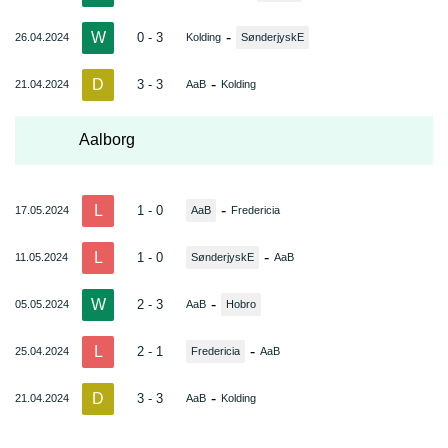
W
-
0 - 3
26.04.2024
Kolding
SønderjyskE
D
-
3 - 3
21.04.2024
AaB
Kolding
Aalborg
L
-
1 - 0
17.05.2024
AaB
Fredericia
L
-
1 - 0
11.05.2024
SønderjyskE
AaB
W
-
2 - 3
05.05.2024
AaB
Hobro
L
-
2 - 1
25.04.2024
Fredericia
AaB
D
-
3 - 3
21.04.2024
AaB
Kolding