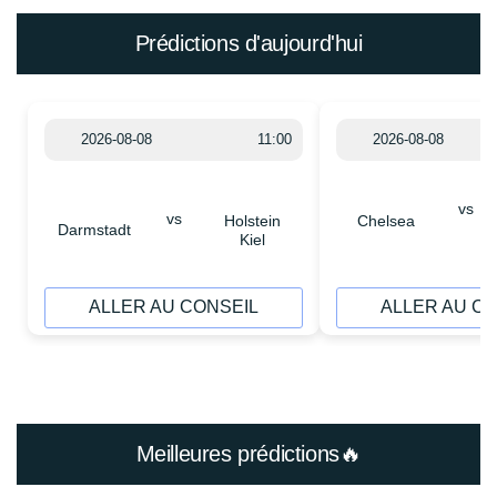
Prédictions d'aujourd'hui
2026-08-08
11:00
2026-08-08
vs
vs
Holstein
Chelsea
Darmstadt
Kiel
ALLER AU CONSEIL
ALLER AU C
Meilleures prédictions🔥