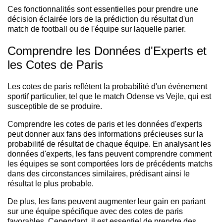
Ces fonctionnalités sont essentielles pour prendre une
décision éclairée lors de la prédiction du résultat d'un
match de football ou de l'équipe sur laquelle parier.
Comprendre les Données d'Experts et
les Cotes de Paris
Les cotes de paris reflètent la probabilité d'un événement
sportif particulier, tel que le match Odense vs Vejle, qui est
susceptible de se produire.
Comprendre les cotes de paris et les données d'experts
peut donner aux fans des informations précieuses sur la
probabilité de résultat de chaque équipe. En analysant les
données d'experts, les fans peuvent comprendre comment
les équipes se sont comportées lors de précédents matchs
dans des circonstances similaires, prédisant ainsi le
résultat le plus probable.
De plus, les fans peuvent augmenter leur gain en pariant
sur une équipe spécifique avec des cotes de paris
favorables. Cependant, il est essentiel de prendre des