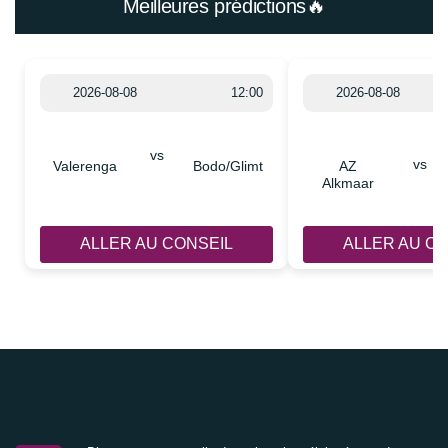
Meilleures prédictions🔥
2026-08-08
12:00
2026-08-08
vs
vs
Valerenga
Bodo/Glimt
AZ
Alkmaar
ALLER AU CONSEIL
ALLER AU C