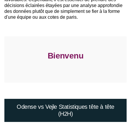
décisions éclairées étayées par une analyse approfondie
des données plutôt que de simplement se fier à la forme
d'une équipe ou aux cotes de paris.
Bienvenu
Odense vs Vejle Statistiques tête à tête
(H2H)