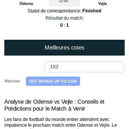
12:00
Odense
Vejle
Statut de correspondance:
Finished
Résultat du match:
0
:
1
Meilleures cotes
1X2
Welcome
GET BONUS UP TO €100
Analyse de Odense vs Vejle : Conseils et
Prédictions pour le Match à Venir
Les fans de football du monde entier attendent avec
impatience le prochain match entre Odense et Vejle. Le