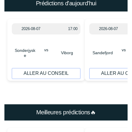
Prédictions d'aujourd'hui
2026-08-07
17:00
2026-08-07
vs
vs
Sonderjysk
Viborg
Sandefjord
e
ALLER AU CONSEIL
ALLER AU C
Meilleures prédictions🔥