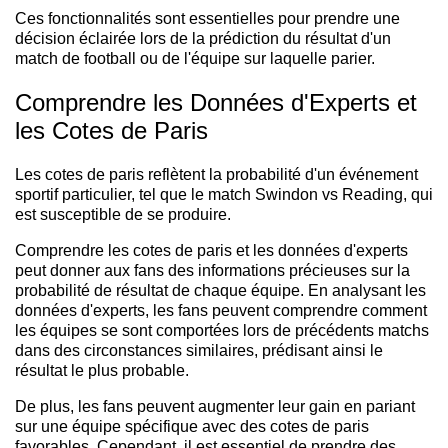
Ces fonctionnalités sont essentielles pour prendre une
décision éclairée lors de la prédiction du résultat d'un
match de football ou de l'équipe sur laquelle parier.
Comprendre les Données d'Experts et
les Cotes de Paris
Les cotes de paris reflètent la probabilité d'un événement
sportif particulier, tel que le match Swindon vs Reading, qui
est susceptible de se produire.
Comprendre les cotes de paris et les données d'experts
peut donner aux fans des informations précieuses sur la
probabilité de résultat de chaque équipe. En analysant les
données d'experts, les fans peuvent comprendre comment
les équipes se sont comportées lors de précédents matchs
dans des circonstances similaires, prédisant ainsi le
résultat le plus probable.
De plus, les fans peuvent augmenter leur gain en pariant
sur une équipe spécifique avec des cotes de paris
favorables. Cependant, il est essentiel de prendre des