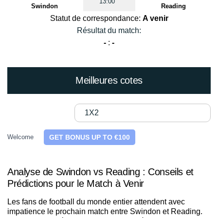
13:00
Swindon
Reading
Statut de correspondance:
A venir
Résultat du match:
-
:
-
Meilleures cotes
1X2
Welcome
GET BONUS UP TO €100
Analyse de Swindon vs Reading : Conseils et
Prédictions pour le Match à Venir
Les fans de football du monde entier attendent avec
impatience le prochain match entre Swindon et Reading.