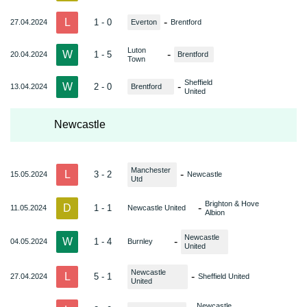
L
-
1 - 0
27.04.2024
Everton
Brentford
Luton
W
-
1 - 5
20.04.2024
Brentford
Town
Sheffield
W
-
2 - 0
13.04.2024
Brentford
United
Newcastle
Manchester
L
-
3 - 2
15.05.2024
Newcastle
Utd
Brighton & Hove
D
-
1 - 1
11.05.2024
Newcastle United
Albion
Newcastle
W
-
1 - 4
04.05.2024
Burnley
United
Newcastle
L
-
5 - 1
27.04.2024
Sheffield United
United
Newcastle