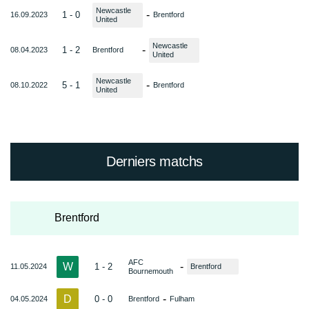
Newcastle
-
1 - 0
16.09.2023
Brentford
United
Newcastle
-
1 - 2
08.04.2023
Brentford
United
Newcastle
-
5 - 1
08.10.2022
Brentford
United
Derniers matchs
Brentford
AFC
W
-
1 - 2
11.05.2024
Brentford
Bournemouth
D
-
0 - 0
04.05.2024
Brentford
Fulham