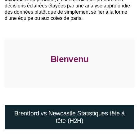
décisions éclairées étayées par une analyse approfondie
des données plutôt que de simplement se fier à la forme
d'une équipe ou aux cotes de paris.
Bienvenu
Brentford vs Newcastle Statistiques tête à
tête (H2H)