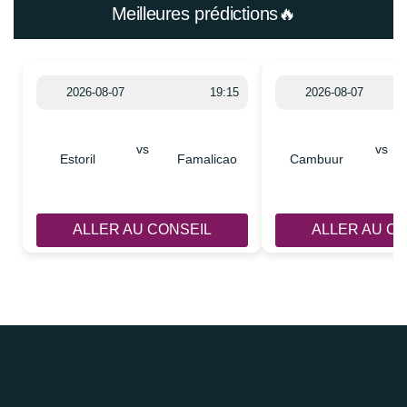
Meilleures prédictions🔥
2026-08-07
19:15
2026-08-07
vs
vs
Estoril
Famalicao
Cambuur
ALLER AU CONSEIL
ALLER AU C