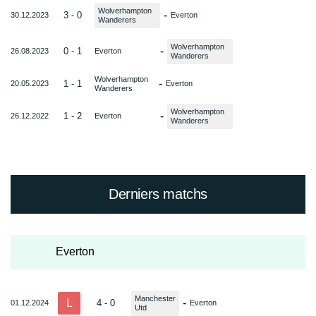
Wolverhampton
-
3 - 0
30.12.2023
Everton
Wanderers
Wolverhampton
-
0 - 1
26.08.2023
Everton
Wanderers
Wolverhampton
-
1 - 1
20.05.2023
Everton
Wanderers
Wolverhampton
-
1 - 2
26.12.2022
Everton
Wanderers
Derniers matchs
Everton
Manchester
L
-
4 - 0
01.12.2024
Everton
Utd