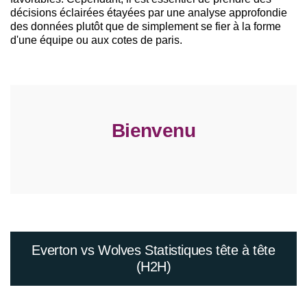
décisions éclairées étayées par une analyse approfondie
des données plutôt que de simplement se fier à la forme
d'une équipe ou aux cotes de paris.
Bienvenu
Everton vs Wolves Statistiques tête à tête
(H2H)