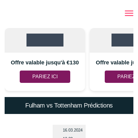
Offre valable jusqu'à €130
Offre valable ju
PARIEZ ICI
PARIEZ I
Fulham vs Tottenham Prédictions
16.03.2024