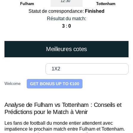
12:30
Fulham
Tottenham
Statut de correspondance:
Finished
Résultat du match:
3
:
0
Meilleures cotes
1X2
Welcome
GET BONUS UP TO €100
Analyse de Fulham vs Tottenham : Conseils et
Prédictions pour le Match à Venir
Les fans de football du monde entier attendent avec
impatience le prochain match entre Fulham et Tottenham.