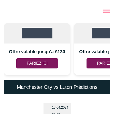
Offre valable jusqu'à €130
Offre valable ju
PARIEZ ICI
PARIEZ I
Manchester City vs Luton Prédictions
13.04.2024