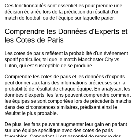
Ces fonctionnalités sont essentielles pour prendre une
décision éclairée lors de la prédiction du résultat d'un
match de football ou de l'équipe sur laquelle parier.
Comprendre les Données d'Experts et
les Cotes de Paris
Les cotes de paris reflètent la probabilité d'un événement
sportif particulier, tel que le match Manchester City vs
Luton, qui est susceptible de se produire.
Comprendre les cotes de paris et les données d'experts
peut donner aux fans des informations précieuses sur la
probabilité de résultat de chaque équipe. En analysant les
données d'experts, les fans peuvent comprendre comment
les équipes se sont comportées lors de précédents matchs
dans des circonstances similaires, prédisant ainsi le
résultat le plus probable.
De plus, les fans peuvent augmenter leur gain en pariant
sur une équipe spécifique avec des cotes de paris
favorables. Cependant, il est essentiel de prendre des