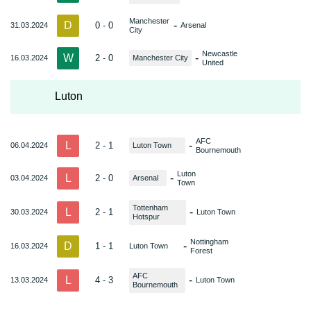
Manchester
D
-
0 - 0
31.03.2024
Arsenal
City
Newcastle
W
-
2 - 0
16.03.2024
Manchester City
United
Luton
AFC
L
-
2 - 1
06.04.2024
Luton Town
Bournemouth
Luton
L
-
2 - 0
03.04.2024
Arsenal
Town
Tottenham
L
-
2 - 1
30.03.2024
Luton Town
Hotspur
Nottingham
D
-
1 - 1
16.03.2024
Luton Town
Forest
AFC
L
-
4 - 3
13.03.2024
Luton Town
Bournemouth