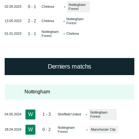
Nottingham
-
0 - 1
02.09.2023
Chelsea
Forest
Nottingham
-
2 - 2
13.05.2023
Chelsea
Forest
Nottingham
-
1 - 1
01.01.2023
Chelsea
Forest
Derniers matchs
Nottingham
Nottingham
W
-
1 - 3
04.05.2024
Sheffield United
Forest
Nottingham
W
-
0 - 2
28.04.2024
Manchester City
Forest