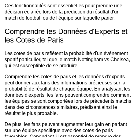
Ces fonctionnalités sont essentielles pour prendre une
décision éclairée lors de la prédiction du résultat d'un
match de football ou de l'équipe sur laquelle parier.
Comprendre les Données d'Experts et
les Cotes de Paris
Les cotes de paris reflètent la probabilité d'un événement
sportif particulier, tel que le match Nottingham vs Chelsea,
qui est susceptible de se produire.
Comprendre les cotes de paris et les données d'experts
peut donner aux fans des informations précieuses sur la
probabilité de résultat de chaque équipe. En analysant les
données d'experts, les fans peuvent comprendre comment
les équipes se sont comportées lors de précédents matchs
dans des circonstances similaires, prédisant ainsi le
résultat le plus probable.
De plus, les fans peuvent augmenter leur gain en pariant
sur une équipe spécifique avec des cotes de paris
favorables. Cependant, il est essentiel de prendre des