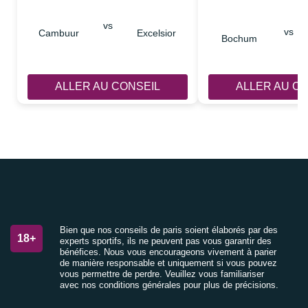
vs
vs
Cambuur
Excelsior
Bochum
ALLER AU CONSEIL
ALLER AU C
Bien que nos conseils de paris soient élaborés par des
18+
experts sportifs, ils ne peuvent pas vous garantir des
bénéfices. Nous vous encourageons vivement à parier
de manière responsable et uniquement si vous pouvez
vous permettre de perdre. Veuillez vous familiariser
avec nos conditions générales pour plus de précisions.