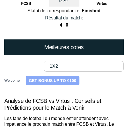
12:30
FCSB
Virtus
Statut de correspondance:
Finished
Résultat du match:
4
:
0
Meilleures cotes
1X2
Welcome
GET BONUS UP TO €100
Analyse de FCSB vs Virtus : Conseils et
Prédictions pour le Match à Venir
Les fans de football du monde entier attendent avec
impatience le prochain match entre FCSB et Virtus. Le