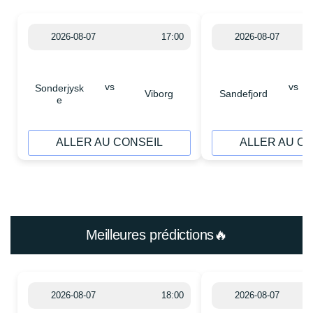
2026-08-07
17:00
2026-08-07
vs
vs
Sonderjysk
Viborg
Sandefjord
e
ALLER AU CONSEIL
ALLER AU C
Meilleures prédictions🔥
2026-08-07
18:00
2026-08-07