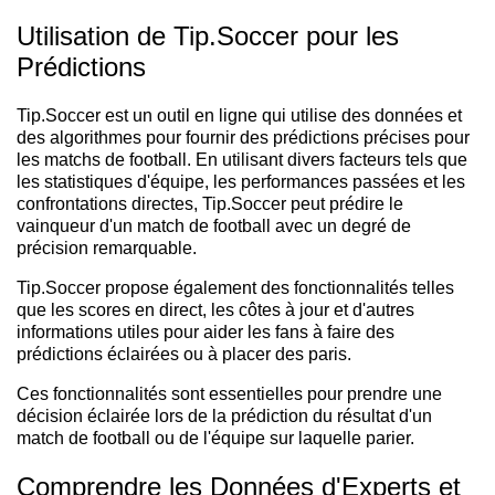
Utilisation de Tip.Soccer pour les
Prédictions
Tip.Soccer est un outil en ligne qui utilise des données et
des algorithmes pour fournir des prédictions précises pour
les matchs de football. En utilisant divers facteurs tels que
les statistiques d'équipe, les performances passées et les
confrontations directes, Tip.Soccer peut prédire le
vainqueur d'un match de football avec un degré de
précision remarquable.
Tip.Soccer propose également des fonctionnalités telles
que les scores en direct, les côtes à jour et d'autres
informations utiles pour aider les fans à faire des
prédictions éclairées ou à placer des paris.
Ces fonctionnalités sont essentielles pour prendre une
décision éclairée lors de la prédiction du résultat d'un
match de football ou de l'équipe sur laquelle parier.
Comprendre les Données d'Experts et