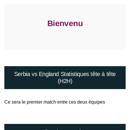
Bienvenu
Serbia vs England Statistiques tête à tête
(H2H)
Ce sera le premier match entre ces deux équipes