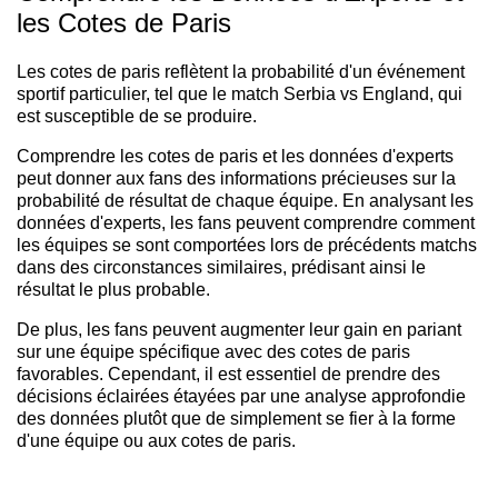
les Cotes de Paris
Les cotes de paris reflètent la probabilité d'un événement
sportif particulier, tel que le match Serbia vs England, qui
est susceptible de se produire.
Comprendre les cotes de paris et les données d'experts
peut donner aux fans des informations précieuses sur la
probabilité de résultat de chaque équipe. En analysant les
données d'experts, les fans peuvent comprendre comment
les équipes se sont comportées lors de précédents matchs
dans des circonstances similaires, prédisant ainsi le
résultat le plus probable.
De plus, les fans peuvent augmenter leur gain en pariant
sur une équipe spécifique avec des cotes de paris
favorables. Cependant, il est essentiel de prendre des
décisions éclairées étayées par une analyse approfondie
des données plutôt que de simplement se fier à la forme
d'une équipe ou aux cotes de paris.