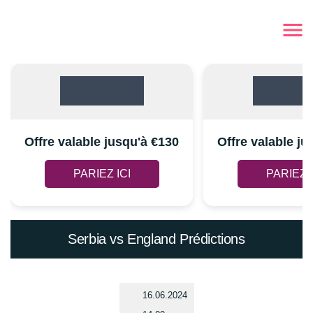
Offre valable jusqu'à €130
Offre valable ju
PARIEZ ICI
PARIEZ I
Serbia vs England Prédictions
16.06.2024