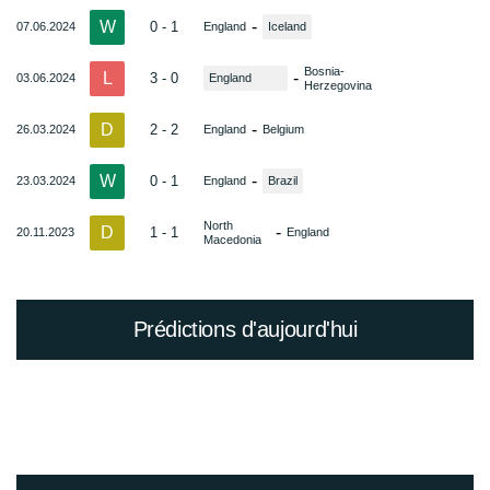
W
-
0 - 1
07.06.2024
England
Iceland
Bosnia-
L
-
3 - 0
03.06.2024
England
Herzegovina
D
-
2 - 2
26.03.2024
England
Belgium
W
-
0 - 1
23.03.2024
England
Brazil
North
D
-
1 - 1
20.11.2023
England
Macedonia
Prédictions d'aujourd'hui