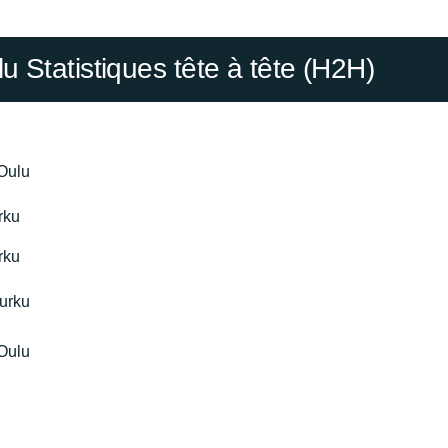
u Statistiques tête à tête (H2H)
Oulu
rku
rku
Turku
Oulu