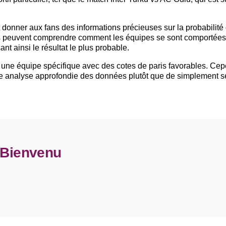
donner aux fans des informations précieuses sur la probabilité 
ns peuvent comprendre comment les équipes se sont comportées
t ainsi le résultat le plus probable.
 une équipe spécifique avec des cotes de paris favorables. Cepe
e analyse approfondie des données plutôt que de simplement se 
Bienvenu