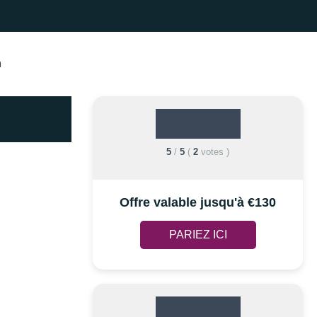
n
5
/
5
(
2
votes
)
Offre valable jusqu'à €130
PARIEZ ICI