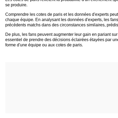
se produire.
Comprendre les cotes de paris et les données d'experts peut 
chaque équipe. En analysant les données d'experts, les fa
précédents matchs dans des circonstances similaires, prédisan
De plus, les fans peuvent augmenter leur gain en pariant sur
essentiel de prendre des décisions éclairées étayées par un
forme d'une équipe ou aux cotes de paris.