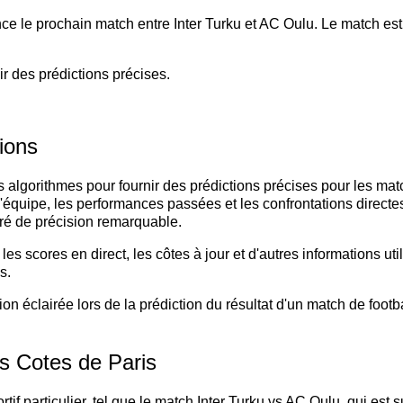
ce le prochain match entre Inter Turku et AC Oulu. Le match est
r des prédictions précises.
tions
es algorithmes pour fournir des prédictions précises pour les ma
s d'équipe, les performances passées et les confrontations directe
gré de précision remarquable.
s scores en direct, les côtes à jour et d'autres informations uti
s.
on éclairée lors de la prédiction du résultat d'un match de footb
s Cotes de Paris
tif particulier, tel que le match Inter Turku vs AC Oulu, qui est 