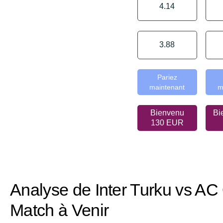
4.14
3.88
Pariez
maintenant
m
Bienvenu
Bi
130 EUR
Analyse de Inter Turku vs AC 
Match à Venir