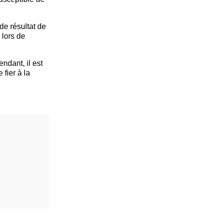
de résultat de
 lors de
ndant, il est
fier à la