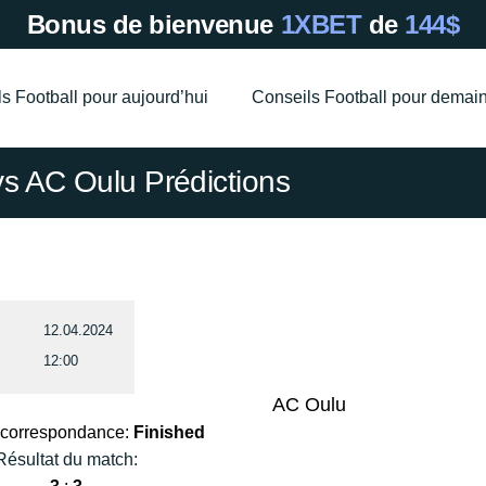
Bonus de bienvenue
1XBET
de
144$
s Football pour aujourd’hui
Conseils Football pour demai
vs AC Oulu Prédictions
12.04.2024
12:00
AC Oulu
e correspondance:
Finished
Résultat du match: