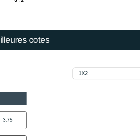
0
:
2
lleures cotes
1X2
3.75