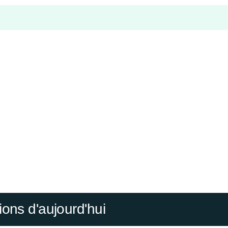
ions d'aujourd'hui