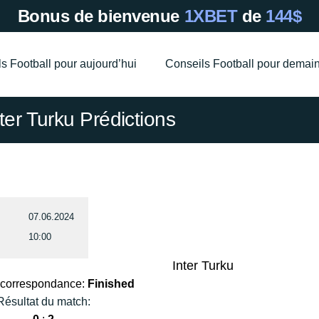
Bonus de bienvenue
1XBET
de
144$
s Football pour aujourd’hui
Conseils Football pour demai
nter Turku Prédictions
07.06.2024
10:00
Inter Turku
e correspondance:
Finished
Résultat du match: