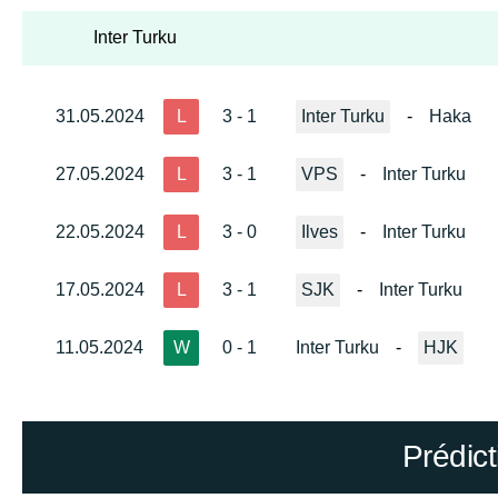
Inter Turku
31.05.2024
L
3 - 1
Inter Turku
-
Haka
27.05.2024
L
3 - 1
VPS
-
Inter Turku
22.05.2024
L
3 - 0
Ilves
-
Inter Turku
17.05.2024
L
3 - 1
SJK
-
Inter Turku
11.05.2024
W
0 - 1
Inter Turku
-
HJK
Prédict