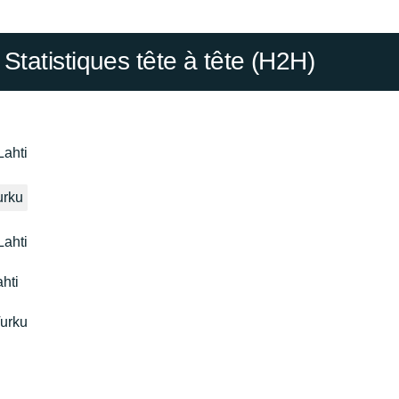
 Statistiques tête à tête (H2H)
Lahti
urku
Lahti
hti
Turku