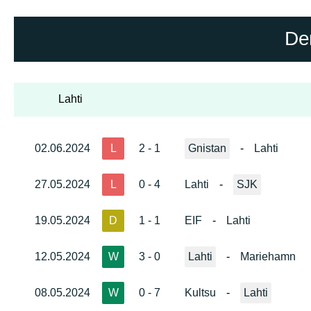
De
Lahti
02.06.2024
L
2 - 1
Gnistan
-
Lahti
27.05.2024
L
0 - 4
Lahti
-
SJK
19.05.2024
D
1 - 1
EIF
-
Lahti
12.05.2024
W
3 - 0
Lahti
-
Mariehamn
08.05.2024
W
0 - 7
Kultsu
-
Lahti