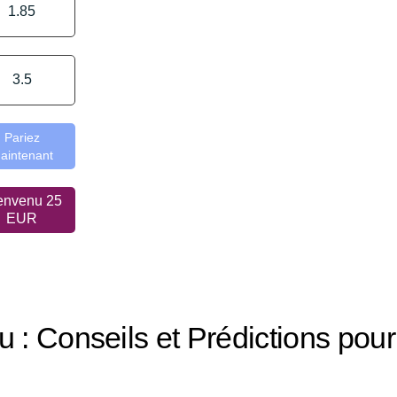
1.85
3.5
Pariez
aintenant
envenu 25
EUR
u : Conseils et Prédictions pour