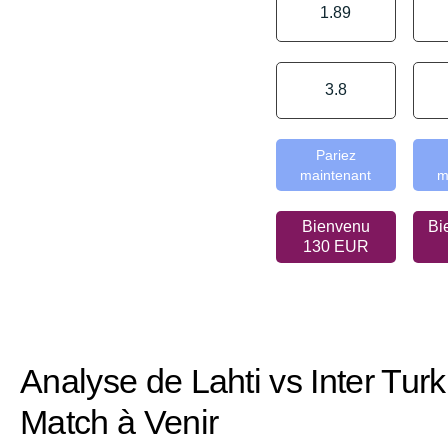
1.89
3.8
Pariez
maintenant
m
Bienvenu
Bi
130 EUR
Analyse de Lahti vs Inter Turk
Match à Venir