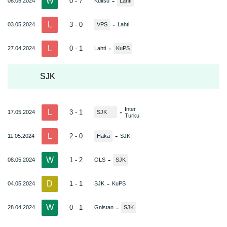
W
-
0 - 7
08.05.2024
Kultsu
Lahti
L
-
3 - 0
03.05.2024
VPS
Lahti
L
-
0 - 1
27.04.2024
Lahti
KuPS
SJK
Inter
L
-
3 - 1
17.05.2024
SJK
Turku
L
-
2 - 0
11.05.2024
Haka
SJK
W
-
1 - 2
08.05.2024
OLS
SJK
D
-
1 - 1
04.05.2024
SJK
KuPS
W
-
0 - 1
28.04.2024
Gnistan
SJK