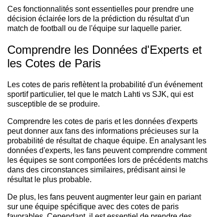
Ces fonctionnalités sont essentielles pour prendre une
décision éclairée lors de la prédiction du résultat d'un
match de football ou de l'équipe sur laquelle parier.
Comprendre les Données d'Experts et
les Cotes de Paris
Les cotes de paris reflètent la probabilité d'un événement
sportif particulier, tel que le match Lahti vs SJK, qui est
susceptible de se produire.
Comprendre les cotes de paris et les données d'experts
peut donner aux fans des informations précieuses sur la
probabilité de résultat de chaque équipe. En analysant les
données d'experts, les fans peuvent comprendre comment
les équipes se sont comportées lors de précédents matchs
dans des circonstances similaires, prédisant ainsi le
résultat le plus probable.
De plus, les fans peuvent augmenter leur gain en pariant
sur une équipe spécifique avec des cotes de paris
favorables. Cependant, il est essentiel de prendre des