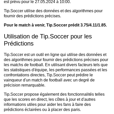
est prévu pour le 27.05.2024 à 10:00.
Tip.Soccer utilise des données et des algorithmes pour
fournir des prédictions précises.
Pour le match à venir, Tip.Soccer prédit 3.75/4.11/1.85.
Utilisation de Tip.Soccer pour les
Prédictions
Tip.Soccer est un outil en ligne qui utilise des données et
des algorithmes pour fournir des prédictions précises pour
les matchs de football. En utilisant divers facteurs tels que
les statistiques d'équipe, les performances passées et les
confrontations directes, Tip.Soccer peut prédire le
vainqueur d'un match de football avec un degré de
précision remarquable.
Tip.Soccer propose également des fonctionnalités telles
que les scores en direct, les côtes à jour et d'autres
informations utiles pour aider les fans à faire des
prédictions éclairées ou à placer des paris.