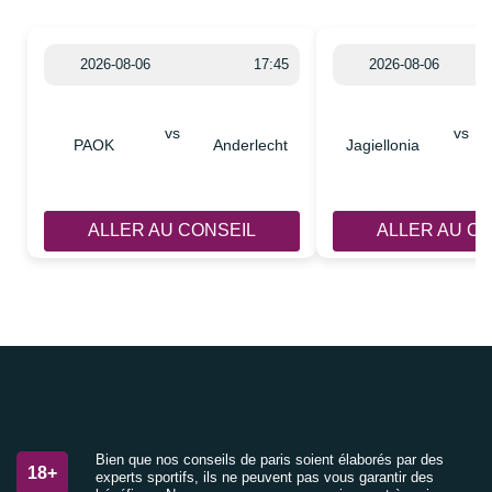
2026-08-06
17:45
2026-08-06
vs
vs
PAOK
Anderlecht
Jagiellonia
ALLER AU CONSEIL
ALLER AU C
Bien que nos conseils de paris soient élaborés par des
18+
experts sportifs, ils ne peuvent pas vous garantir des