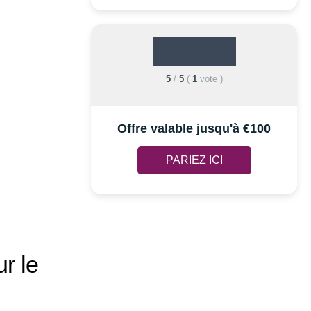
5
/
5
(
1
vote
)
Offre valable jusqu'à €100
PARIEZ ICI
r le