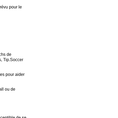
révu pour le
tchs de
s, Tip.Soccer
les pour aider
all ou de
sceptible de se