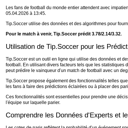
Les fans de football du monde entier attendent avec impatie
05.04.2026 à 13:45.
Tip.Soccer utilise des données et des algorithmes pour fourni
Pour le match à venir, Tip.Soccer prédit 3.78/2.14/3.32.
Utilisation de Tip.Soccer pour les Prédic
Tip.Soccer est un outil en ligne qui utilise des données et d
football. En utilisant divers facteurs tels que les statistique
peut prédire le vainqueur d'un match de football avec un de
Tip.Soccer propose également des fonctionnalités telles que le
les fans à faire des prédictions éclairées ou à placer des pari
Ces fonctionnalités sont essentielles pour prendre une décisi
l'équipe sur laquelle parier.
Comprendre les Données d'Experts et le
Les cotes de paris reflètent la probabilité d'un événement spo