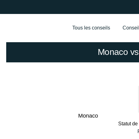
Tous les conseils
Conseil
Monaco vs 
Monaco
Statut d