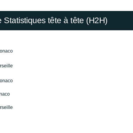
 Statistiques tête à tête (H2H)
onaco
seille
onaco
naco
seille