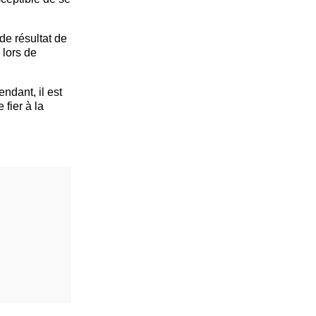
de résultat de
 lors de
ndant, il est
fier à la