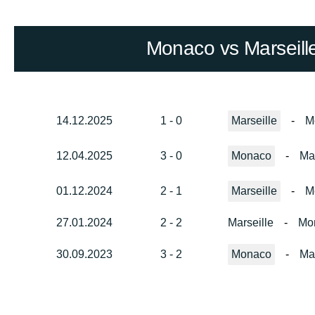
Monaco vs Marseille
14.12.2025
1 - 0
Marseille
-
M
12.04.2025
3 - 0
Monaco
-
Mar
01.12.2024
2 - 1
Marseille
-
M
27.01.2024
2 - 2
Marseille
-
Mo
30.09.2023
3 - 2
Monaco
-
Mar