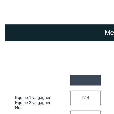
Mei
Equipe 1 va gagner
2.14
Equipe 2 va gagner
Nul