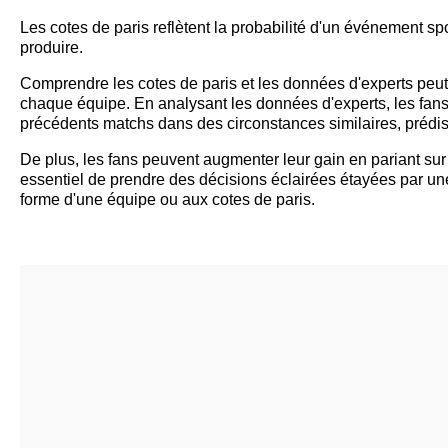
Les cotes de paris reflètent la probabilité d'un événement spor
produire.
Comprendre les cotes de paris et les données d'experts peut 
chaque équipe. En analysant les données d'experts, les fa
précédents matchs dans des circonstances similaires, prédisan
De plus, les fans peuvent augmenter leur gain en pariant sur
essentiel de prendre des décisions éclairées étayées par un
forme d'une équipe ou aux cotes de paris.