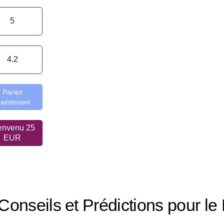
5
4.2
Pariez
aintenant
envenu 25
EUR
Conseils et Prédictions pour le