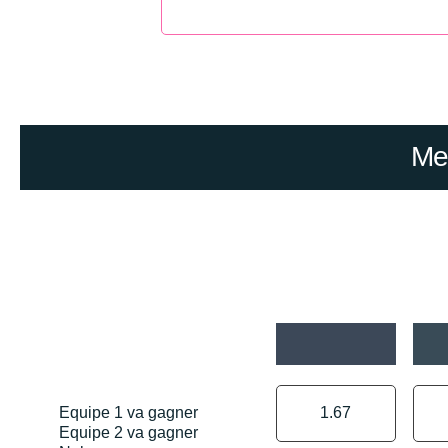
Mei
Equipe 1 va gagner
1.67
Equipe 2 va gagner