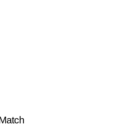
 Match