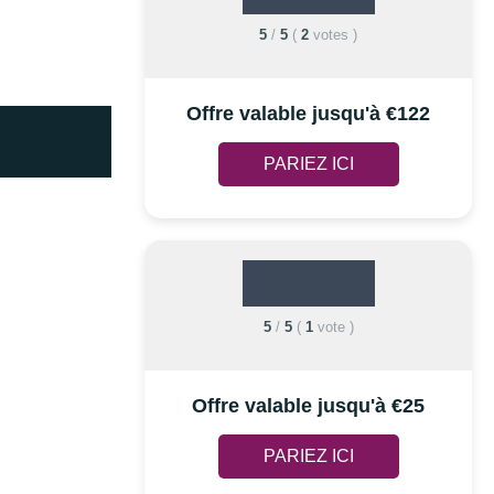
5
/
5
(
2
votes
)
Offre valable jusqu'à €122
PARIEZ ICI
5
/
5
(
1
vote
)
Offre valable jusqu'à €25
PARIEZ ICI