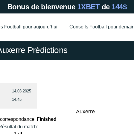
Bonus de bienvenue
1XBET
de
144$
s Football pour aujourd’hui
Conseils Football pour demai
Auxerre Prédictions
14.03.2025
14:45
Auxerre
e correspondance:
Finished
Résultat du match: