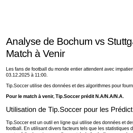
Analyse de Bochum vs Stuttgar
Match à Venir
Les fans de football du monde entier attendent avec impatien
03.12.2025 à 11:00.
Tip.Soccer utilise des données et des algorithmes pour fourni
Pour le match à venir, Tip.Soccer prédit N.A/N.A/N.A.
Utilisation de Tip.Soccer pour les Prédic
Tip.Soccer est un outil en ligne qui utilise des données et d
football. En utilisant divers facteurs tels que les statistique