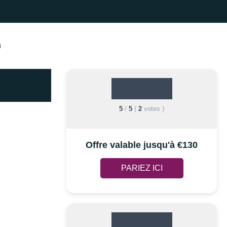
n
5
/
5
(
2
votes
)
Offre valable jusqu'à €130
PARIEZ ICI