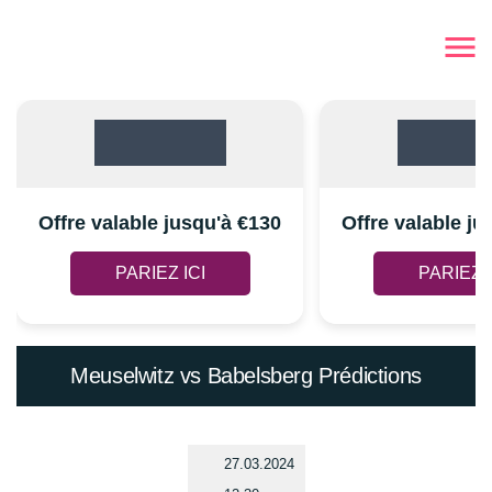
Offre valable jusqu'à €130
Offre valable ju
PARIEZ ICI
PARIEZ I
Meuselwitz vs Babelsberg Prédictions
27.03.2024