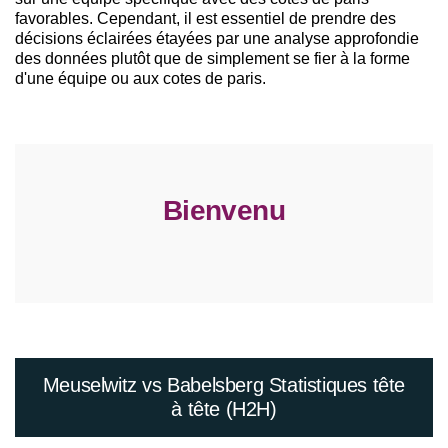
favorables. Cependant, il est essentiel de prendre des
décisions éclairées étayées par une analyse approfondie
des données plutôt que de simplement se fier à la forme
d'une équipe ou aux cotes de paris.
Bienvenu
Meuselwitz vs Babelsberg Statistiques tête
à tête (H2H)