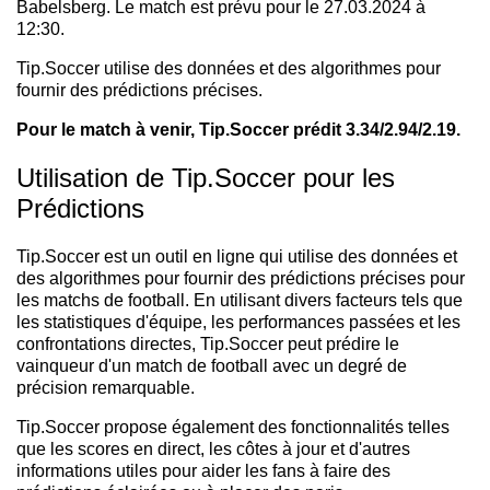
Babelsberg. Le match est prévu pour le 27.03.2024 à
12:30.
Tip.Soccer utilise des données et des algorithmes pour
fournir des prédictions précises.
Pour le match à venir, Tip.Soccer prédit 3.34/2.94/2.19.
Utilisation de Tip.Soccer pour les
Prédictions
Tip.Soccer est un outil en ligne qui utilise des données et
des algorithmes pour fournir des prédictions précises pour
les matchs de football. En utilisant divers facteurs tels que
les statistiques d'équipe, les performances passées et les
confrontations directes, Tip.Soccer peut prédire le
vainqueur d'un match de football avec un degré de
précision remarquable.
Tip.Soccer propose également des fonctionnalités telles
que les scores en direct, les côtes à jour et d'autres
informations utiles pour aider les fans à faire des