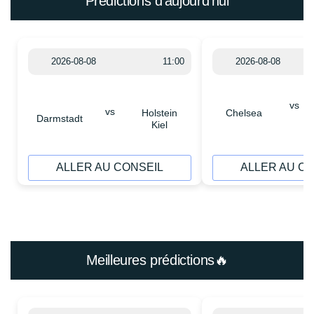
Prédictions d'aujourd'hui
2026-08-08
11:00
2026-08-08
vs
vs
Holstein
Chelsea
Darmstadt
Kiel
ALLER AU CONSEIL
ALLER AU C
Meilleures prédictions🔥