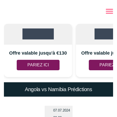
Offre valable jusqu'à €130
Offre valable ju
PARIEZ ICI
PARIEZ I
Angola vs Namibia Prédictions
07.07.2024