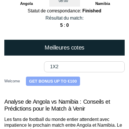
08:00
Angola
Namibia
Statut de correspondance:
Finished
Résultat du match:
5
:
0
Meilleures cotes
1X2
Welcome
GET BONUS UP TO €100
Analyse de Angola vs Namibia : Conseils et
Prédictions pour le Match à Venir
Les fans de football du monde entier attendent avec
impatience le prochain match entre Angola et Namibia. Le