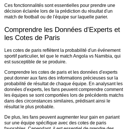
Ces fonctionnalités sont essentielles pour prendre une
décision éclairée lors de la prédiction du résultat d'un
match de football ou de l'équipe sur laquelle parier.
Comprendre les Données d'Experts et
les Cotes de Paris
Les cotes de paris reflètent la probabilité d'un événement
sportif particulier, tel que le match Angola vs Namibia, qui
est susceptible de se produire.
Comprendre les cotes de paris et les données d'experts
peut donner aux fans des informations précieuses sur la
probabilité de résultat de chaque équipe. En analysant les
données d'experts, les fans peuvent comprendre comment
les équipes se sont comportées lors de précédents matchs
dans des circonstances similaires, prédisant ainsi le
résultat le plus probable.
De plus, les fans peuvent augmenter leur gain en pariant
sur une équipe spécifique avec des cotes de paris
favorables. Cependant, il est essentiel de prendre des