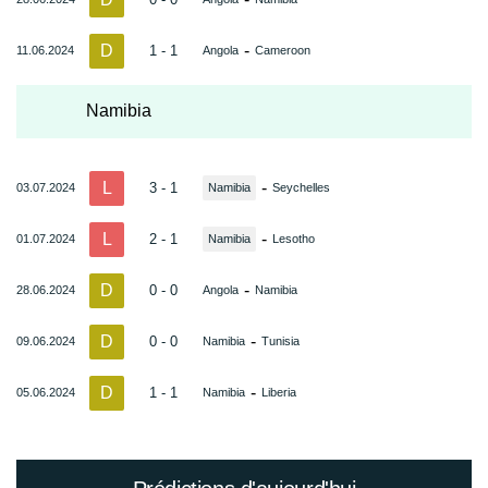
D
-
1 - 1
11.06.2024
Angola
Cameroon
Namibia
L
-
3 - 1
03.07.2024
Namibia
Seychelles
L
-
2 - 1
01.07.2024
Namibia
Lesotho
D
-
0 - 0
28.06.2024
Angola
Namibia
D
-
0 - 0
09.06.2024
Namibia
Tunisia
D
-
1 - 1
05.06.2024
Namibia
Liberia