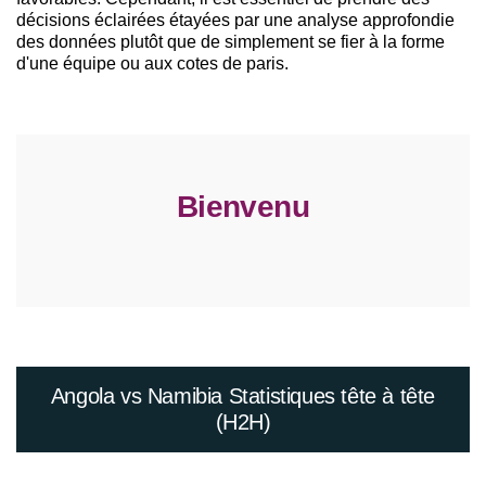
décisions éclairées étayées par une analyse approfondie
des données plutôt que de simplement se fier à la forme
d'une équipe ou aux cotes de paris.
Bienvenu
Angola vs Namibia Statistiques tête à tête
(H2H)