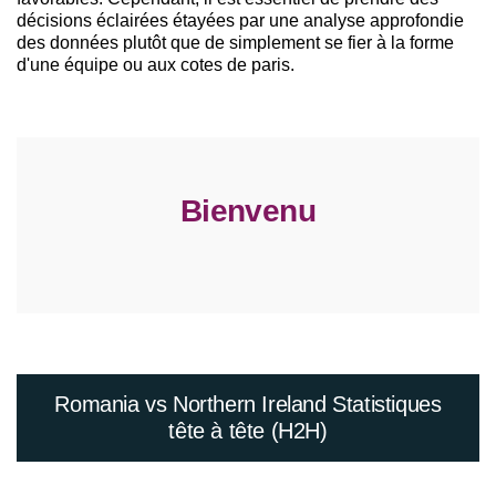
décisions éclairées étayées par une analyse approfondie
des données plutôt que de simplement se fier à la forme
d'une équipe ou aux cotes de paris.
Bienvenu
Romania vs Northern Ireland Statistiques
tête à tête (H2H)