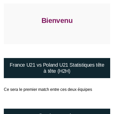
Bienvenu
France U21 vs Poland U21 Statistiques tête
à tête (H2H)
Ce sera le premier match entre ces deux équipes