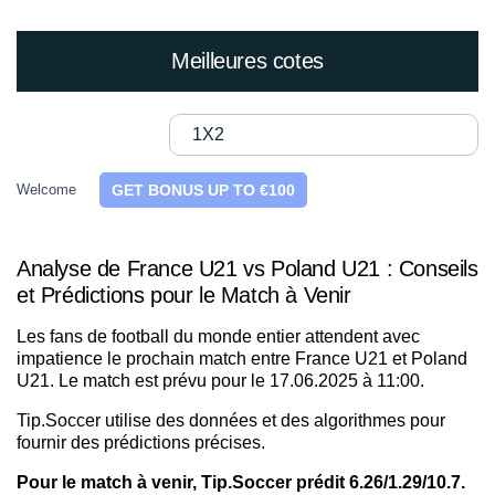
Meilleures cotes
1X2
Welcome
GET BONUS UP TO €100
Analyse de France U21 vs Poland U21 : Conseils
et Prédictions pour le Match à Venir
Les fans de football du monde entier attendent avec
impatience le prochain match entre France U21 et Poland
U21. Le match est prévu pour le 17.06.2025 à 11:00.
Tip.Soccer utilise des données et des algorithmes pour
fournir des prédictions précises.
Pour le match à venir, Tip.Soccer prédit 6.26/1.29/10.7.