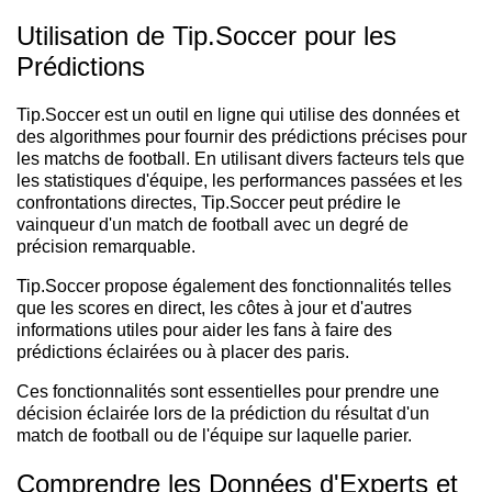
Utilisation de Tip.Soccer pour les
Prédictions
Tip.Soccer est un outil en ligne qui utilise des données et
des algorithmes pour fournir des prédictions précises pour
les matchs de football. En utilisant divers facteurs tels que
les statistiques d'équipe, les performances passées et les
confrontations directes, Tip.Soccer peut prédire le
vainqueur d'un match de football avec un degré de
précision remarquable.
Tip.Soccer propose également des fonctionnalités telles
que les scores en direct, les côtes à jour et d'autres
informations utiles pour aider les fans à faire des
prédictions éclairées ou à placer des paris.
Ces fonctionnalités sont essentielles pour prendre une
décision éclairée lors de la prédiction du résultat d'un
match de football ou de l'équipe sur laquelle parier.
Comprendre les Données d'Experts et