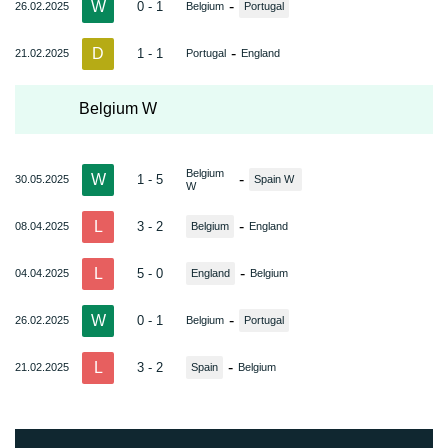
W
-
0 - 1
26.02.2025
Belgium
Portugal
D
-
1 - 1
21.02.2025
Portugal
England
Belgium W
Belgium
W
-
1 - 5
30.05.2025
Spain W
W
L
-
3 - 2
08.04.2025
Belgium
England
L
-
5 - 0
04.04.2025
England
Belgium
W
-
0 - 1
26.02.2025
Belgium
Portugal
L
-
3 - 2
21.02.2025
Spain
Belgium