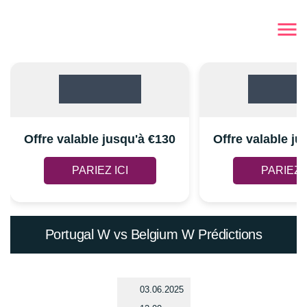
Offre valable jusqu'à €130
Offre valable ju
PARIEZ ICI
PARIEZ I
Portugal W vs Belgium W Prédictions
03.06.2025