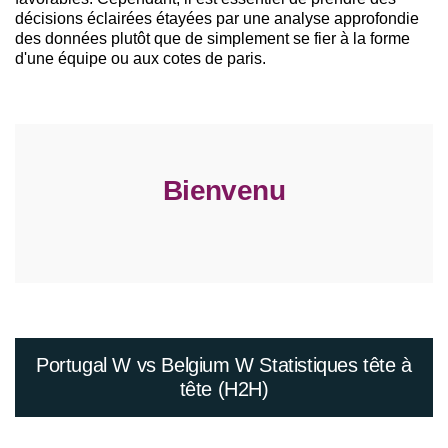
décisions éclairées étayées par une analyse approfondie
des données plutôt que de simplement se fier à la forme
d'une équipe ou aux cotes de paris.
Bienvenu
Portugal W vs Belgium W Statistiques tête à
tête (H2H)