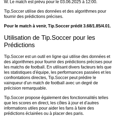
W. Le match est prévu pour le 03.06.2025 à 12:00.
Tip.Soccer utilise des données et des algorithmes pour
fournir des prédictions précises.
Pour le match à venir, Tip.Soccer prédit 3.68/1.85/4.01.
Utilisation de Tip.Soccer pour les
Prédictions
Tip.Soccer est un outil en ligne qui utilise des données et
des algorithmes pour fournir des prédictions précises pour
les matchs de football. En utilisant divers facteurs tels que
les statistiques d'équipe, les performances passées et les
confrontations directes, Tip.Soccer peut prédire le
vainqueur d'un match de football avec un degré de
précision remarquable.
Tip.Soccer propose également des fonctionnalités telles
que les scores en direct, les côtes à jour et d'autres
informations utiles pour aider les fans à faire des
prédictions éclairées ou à placer des paris.