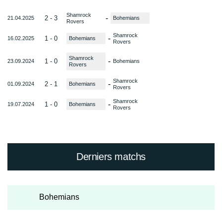
Shamrock
-
2 - 3
21.04.2025
Bohemians
Rovers
Shamrock
-
1 - 0
16.02.2025
Bohemians
Rovers
Shamrock
-
1 - 0
23.09.2024
Bohemians
Rovers
Shamrock
-
2 - 1
01.09.2024
Bohemians
Rovers
Shamrock
-
1 - 0
19.07.2024
Bohemians
Rovers
Derniers matchs
Bohemians