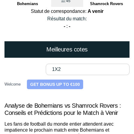
11:45
Bohemians
Shamrock Rovers
Statut de correspondance:
A venir
Résultat du match:
-
:
-
Meilleures cotes
1X2
Welcome
GET BONUS UP TO €100
Analyse de Bohemians vs Shamrock Rovers :
Conseils et Prédictions pour le Match à Venir
Les fans de football du monde entier attendent avec
impatience le prochain match entre Bohemians et