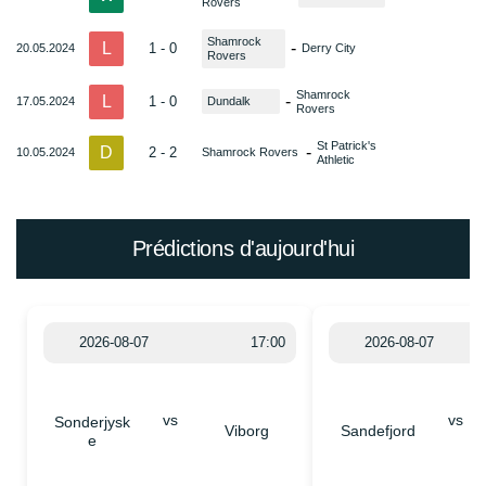
Rovers
Shamrock
L
-
1 - 0
20.05.2024
Derry City
Rovers
Shamrock
L
-
1 - 0
17.05.2024
Dundalk
Rovers
St Patrick's
D
-
2 - 2
10.05.2024
Shamrock Rovers
Athletic
Prédictions d'aujourd'hui
2026-08-07
17:00
2026-08-07
vs
vs
Sonderjysk
Viborg
Sandefjord
e