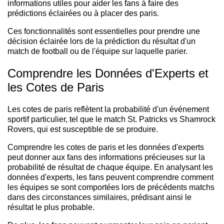
informations utiles pour aider les fans à faire des
prédictions éclairées ou à placer des paris.
Ces fonctionnalités sont essentielles pour prendre une
décision éclairée lors de la prédiction du résultat d'un
match de football ou de l'équipe sur laquelle parier.
Comprendre les Données d'Experts et
les Cotes de Paris
Les cotes de paris reflètent la probabilité d'un événement
sportif particulier, tel que le match St. Patricks vs Shamrock
Rovers, qui est susceptible de se produire.
Comprendre les cotes de paris et les données d'experts
peut donner aux fans des informations précieuses sur la
probabilité de résultat de chaque équipe. En analysant les
données d'experts, les fans peuvent comprendre comment
les équipes se sont comportées lors de précédents matchs
dans des circonstances similaires, prédisant ainsi le
résultat le plus probable.