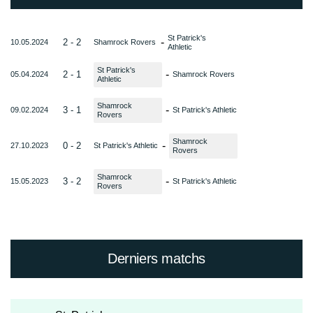
St Patrick's
-
2 - 2
10.05.2024
Shamrock Rovers
Athletic
St Patrick's
-
2 - 1
05.04.2024
Shamrock Rovers
Athletic
Shamrock
-
3 - 1
09.02.2024
St Patrick's Athletic
Rovers
Shamrock
-
0 - 2
27.10.2023
St Patrick's Athletic
Rovers
Shamrock
-
3 - 2
15.05.2023
St Patrick's Athletic
Rovers
Derniers matchs