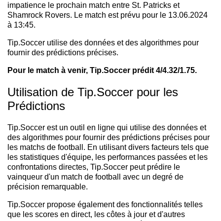
impatience le prochain match entre St. Patricks et
Shamrock Rovers. Le match est prévu pour le 13.06.2024
à 13:45.
Tip.Soccer utilise des données et des algorithmes pour
fournir des prédictions précises.
Pour le match à venir, Tip.Soccer prédit 4/4.32/1.75.
Utilisation de Tip.Soccer pour les
Prédictions
Tip.Soccer est un outil en ligne qui utilise des données et
des algorithmes pour fournir des prédictions précises pour
les matchs de football. En utilisant divers facteurs tels que
les statistiques d'équipe, les performances passées et les
confrontations directes, Tip.Soccer peut prédire le
vainqueur d'un match de football avec un degré de
précision remarquable.
Tip.Soccer propose également des fonctionnalités telles
que les scores en direct, les côtes à jour et d'autres