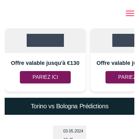
Offre valable jusqu'à €130
Offre valable ju
PARIEZ ICI
PARIEZ I
Torino vs Bologna Prédictions
03.05.2024