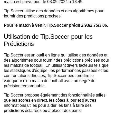
match est prévu pour le 03.05.2024 à 13:45.
Tip.Soccer utilise des données et des algorithmes pour
fournir des prédictions précises.
Pour le match à venir, Tip.Soccer prédit 2.93/2.75/3.06.
Utilisation de Tip.Soccer pour les
Prédictions
Tip.Soccer est un outil en ligne qui utilise des données et
des algorithmes pour fournir des prédictions précises pour
les matchs de football. En utilisant divers facteurs tels que
les statistiques d'équipe, les performances passées et les
confrontations directes, Tip.Soccer peut prédire le
vainqueur d'un match de football avec un degré de
précision remarquable.
Tip.Soccer propose également des fonctionnalités telles
que les scores en direct, les côtes à jour et d'autres
informations utiles pour aider les fans à faire des
prédictions éclairées ou à placer des paris.