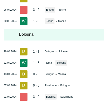
L
-
3 - 2
06.04.2024
Empoli
Torino
W
-
1 - 0
30.03.2024
Torino
Monza
Bologna
D
-
1 - 1
28.04.2024
Bologna
Udinese
W
-
1 - 3
22.04.2024
Roma
Bologna
D
-
0 - 0
13.04.2024
Bologna
Monza
D
-
0 - 0
07.04.2024
Frosinone
Bologna
L
-
3 - 0
01.04.2024
Bologna
Salernitana