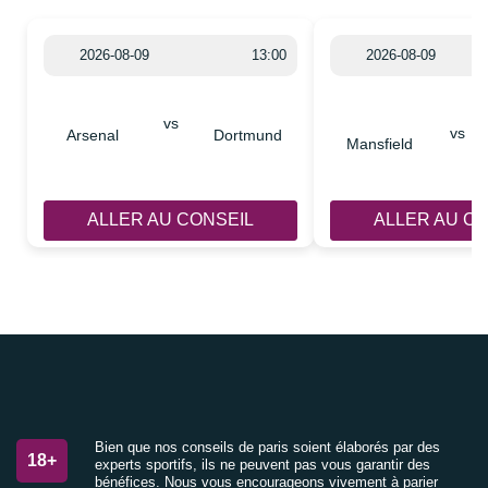
2026-08-09
13:00
2026-08-09
vs
vs
Arsenal
Dortmund
Mansfield
ALLER AU CONSEIL
ALLER AU C
Bien que nos conseils de paris soient élaborés par des
18+
experts sportifs, ils ne peuvent pas vous garantir des
bénéfices. Nous vous encourageons vivement à parier