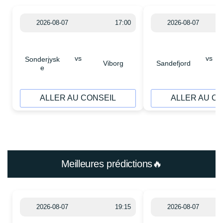
2026-08-07
17:00
2026-08-07
vs
vs
Sonderjysk
Viborg
Sandefjord
e
ALLER AU CONSEIL
ALLER AU C
Meilleures prédictions🔥
2026-08-07
19:15
2026-08-07