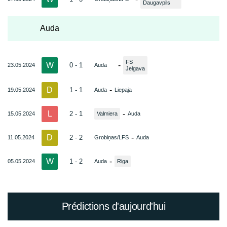
Daugavpils
Auda
FS
W
-
0 - 1
23.05.2024
Auda
Jelgava
D
-
1 - 1
19.05.2024
Auda
Liepaja
L
-
2 - 1
15.05.2024
Valmiera
Auda
D
-
2 - 2
11.05.2024
Grobiņas/LFS
Auda
W
-
1 - 2
05.05.2024
Auda
Riga
Prédictions d'aujourd'hui