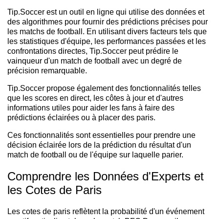
Tip.Soccer est un outil en ligne qui utilise des données et
des algorithmes pour fournir des prédictions précises pour
les matchs de football. En utilisant divers facteurs tels que
les statistiques d'équipe, les performances passées et les
confrontations directes, Tip.Soccer peut prédire le
vainqueur d'un match de football avec un degré de
précision remarquable.
Tip.Soccer propose également des fonctionnalités telles
que les scores en direct, les côtes à jour et d'autres
informations utiles pour aider les fans à faire des
prédictions éclairées ou à placer des paris.
Ces fonctionnalités sont essentielles pour prendre une
décision éclairée lors de la prédiction du résultat d'un
match de football ou de l'équipe sur laquelle parier.
Comprendre les Données d'Experts et
les Cotes de Paris
Les cotes de paris reflètent la probabilité d'un événement