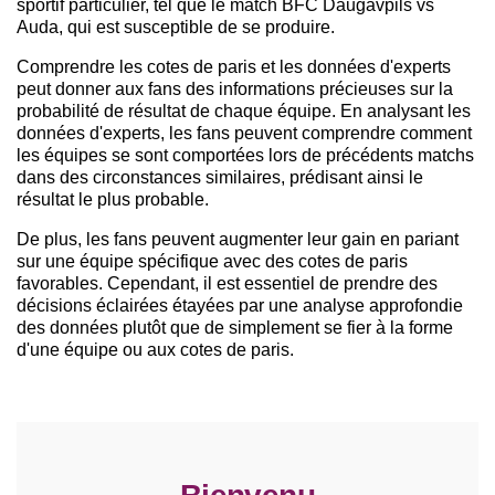
sportif particulier, tel que le match BFC Daugavpils vs
Auda, qui est susceptible de se produire.
Comprendre les cotes de paris et les données d'experts
peut donner aux fans des informations précieuses sur la
probabilité de résultat de chaque équipe. En analysant les
données d'experts, les fans peuvent comprendre comment
les équipes se sont comportées lors de précédents matchs
dans des circonstances similaires, prédisant ainsi le
résultat le plus probable.
De plus, les fans peuvent augmenter leur gain en pariant
sur une équipe spécifique avec des cotes de paris
favorables. Cependant, il est essentiel de prendre des
décisions éclairées étayées par une analyse approfondie
des données plutôt que de simplement se fier à la forme
d'une équipe ou aux cotes de paris.