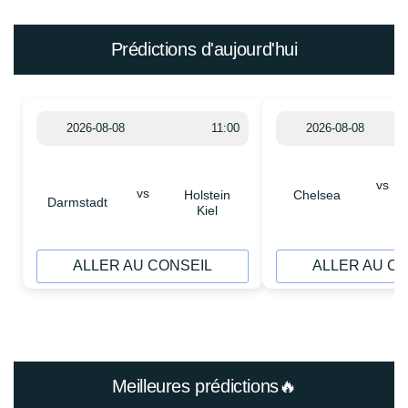
Prédictions d'aujourd'hui
2026-08-08
11:00
2026-08-08
vs
vs
Holstein
Chelsea
Darmstadt
Kiel
ALLER AU CONSEIL
ALLER AU C
Meilleures prédictions🔥