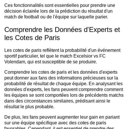
Ces fonctionnalités sont essentielles pour prendre une
décision éclairée lors de la prédiction du résultat d'un
match de football ou de l'équipe sur laquelle parier.
Comprendre les Données d'Experts et
les Cotes de Paris
Les cotes de paris reflètent la probabilité d'un événement
sportif particulier, tel que le match Excelsior vs FC
Volendam, qui est susceptible de se produire.
Comprendre les cotes de paris et les données d'experts
peut donner aux fans des informations précieuses sur la
probabilité de résultat de chaque équipe. En analysant les
données d'experts, les fans peuvent comprendre comment
les équipes se sont comportées lors de précédents matchs
dans des circonstances similaires, prédisant ainsi le
résultat le plus probable.
De plus, les fans peuvent augmenter leur gain en pariant
sur une équipe spécifique avec des cotes de paris
favorables. Cependant, il est essentiel de prendre des