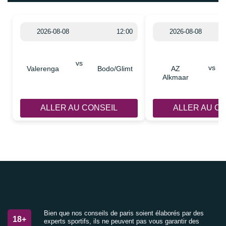
2026-08-08
12:00
2026-08-08
vs
vs
Valerenga
Bodo/Glimt
AZ
Alkmaar
ALLER AU CONSEIL
ALLER AU C
Bien que nos conseils de paris soient élaborés par des
18+
experts sportifs, ils ne peuvent pas vous garantir des