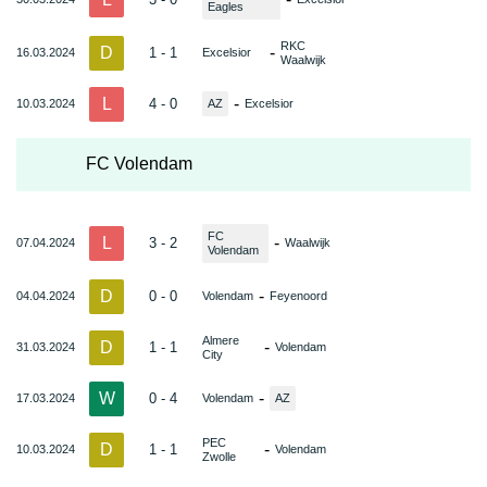
Eagles
RKC
D
-
1 - 1
16.03.2024
Excelsior
Waalwijk
L
-
4 - 0
10.03.2024
AZ
Excelsior
FC Volendam
FC
L
-
3 - 2
07.04.2024
Waalwijk
Volendam
D
-
0 - 0
04.04.2024
Volendam
Feyenoord
Almere
D
-
1 - 1
31.03.2024
Volendam
City
W
-
0 - 4
17.03.2024
Volendam
AZ
PEC
D
-
1 - 1
10.03.2024
Volendam
Zwolle