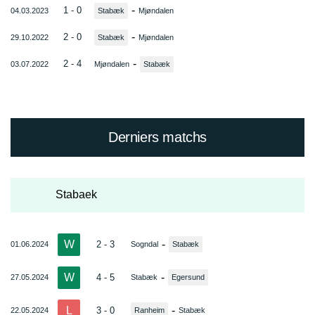
-
1 - 0
04.03.2023
Stabæk
Mjøndalen
-
2 - 0
29.10.2022
Stabæk
Mjøndalen
-
2 - 4
03.07.2022
Mjøndalen
Stabæk
Derniers matchs
Stabaek
W
-
2 - 3
01.06.2024
Sogndal
Stabæk
W
-
4 - 5
27.05.2024
Stabæk
Egersund
L
-
3 - 0
22.05.2024
Ranheim
Stabæk