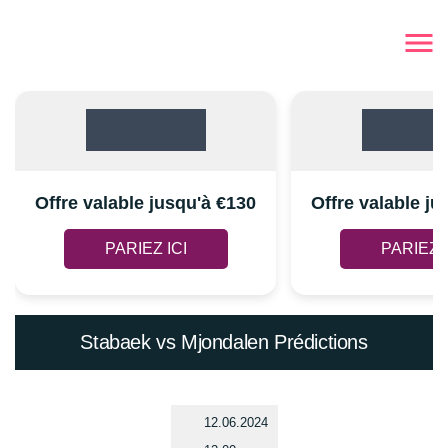
Offre valable jusqu'à €130
Offre valable ju
PARIEZ ICI
PARIEZ I
Stabaek vs Mjondalen Prédictions
12.06.2024