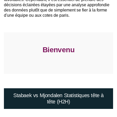
décisions éclairées étayées par une analyse approfondie
des données plutôt que de simplement se fier à la forme
d'une équipe ou aux cotes de paris.
Bienvenu
Stabaek vs Mjondalen Statistiques tête à
tête (H2H)