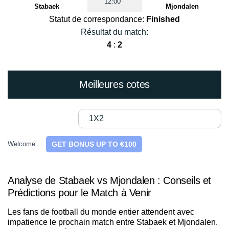
12:00
Stabaek
Mjondalen
Statut de correspondance:
Finished
Résultat du match:
4
:
2
Meilleures cotes
1X2
Welcome
GET BONUS UP TO €100
Analyse de Stabaek vs Mjondalen : Conseils et
Prédictions pour le Match à Venir
Les fans de football du monde entier attendent avec
impatience le prochain match entre Stabaek et Mjondalen.