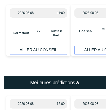
2026-08-08
11:00
2026-08-08
vs
vs
Holstein
Chelsea
Darmstadt
Kiel
ALLER AU CONSEIL
ALLER AU C
Meilleures prédictions🔥
2026-08-08
12:00
2026-08-08