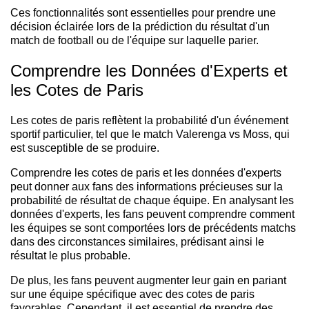
Ces fonctionnalités sont essentielles pour prendre une
décision éclairée lors de la prédiction du résultat d'un
match de football ou de l'équipe sur laquelle parier.
Comprendre les Données d'Experts et
les Cotes de Paris
Les cotes de paris reflètent la probabilité d'un événement
sportif particulier, tel que le match Valerenga vs Moss, qui
est susceptible de se produire.
Comprendre les cotes de paris et les données d'experts
peut donner aux fans des informations précieuses sur la
probabilité de résultat de chaque équipe. En analysant les
données d'experts, les fans peuvent comprendre comment
les équipes se sont comportées lors de précédents matchs
dans des circonstances similaires, prédisant ainsi le
résultat le plus probable.
De plus, les fans peuvent augmenter leur gain en pariant
sur une équipe spécifique avec des cotes de paris
favorables. Cependant, il est essentiel de prendre des