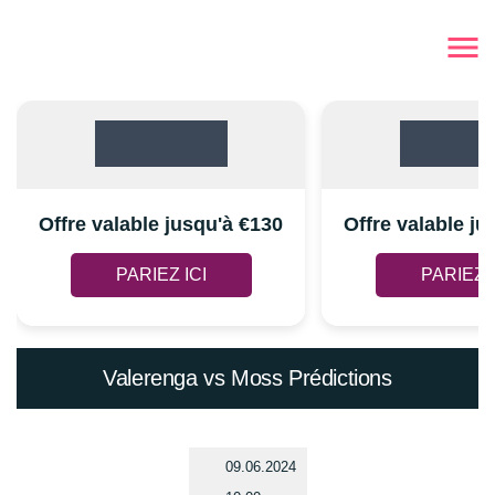
Offre valable jusqu'à €130
Offre valable ju
PARIEZ ICI
PARIEZ I
Valerenga vs Moss Prédictions
09.06.2024