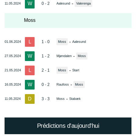
W
-
0 - 2
11.05.2024
Aalesund
Valerenga
Moss
L
-
1 - 0
01.06.2024
Moss
Aalesund
W
-
1 - 2
27.05.2024
Mjøndalen
Moss
L
-
2 - 1
21.05.2024
Moss
Start
W
-
0 - 2
16.05.2024
Raufoss
Moss
D
-
3 - 3
11.05.2024
Moss
Stabæk
Prédictions d'aujourd'hui