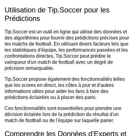
Utilisation de Tip.Soccer pour les
Prédictions
Tip.Soccer est un outil en ligne qui utilise des données et
des algorithmes pour fournir des prédictions précises pour
les matchs de football. En utilisant divers facteurs tels que
les statistiques d'équipe, les performances passées et les
confrontations directes, Tip.Soccer peut prédire le
vainqueur d'un match de football avec un degré de
précision remarquable.
Tip.Soccer propose également des fonctionnalités telles
que les scores en direct, les côtes à jour et d'autres
informations utiles pour aider les fans à faire des
prédictions éclairées ou à placer des paris.
Ces fonctionnalités sont essentielles pour prendre une
décision éclairée lors de la prédiction du résultat d'un
match de football ou de l'équipe sur laquelle parier.
Comprendre les Données d'Experts et