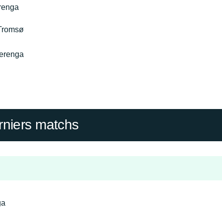
renga
Tromsø
erenga
rniers matchs
ga