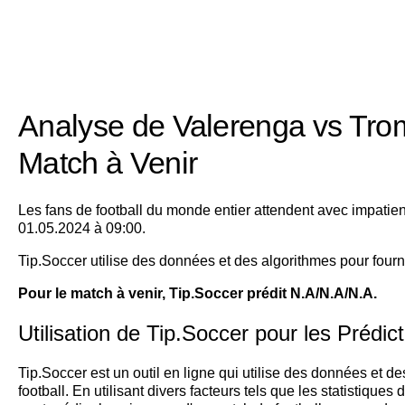
Analyse de Valerenga vs Troms
Match à Venir
Les fans de football du monde entier attendent avec impatie
01.05.2024 à 09:00.
Tip.Soccer utilise des données et des algorithmes pour fourni
Pour le match à venir, Tip.Soccer prédit N.A/N.A/N.A.
Utilisation de Tip.Soccer pour les Prédic
Tip.Soccer est un outil en ligne qui utilise des données et d
football. En utilisant divers facteurs tels que les statistique