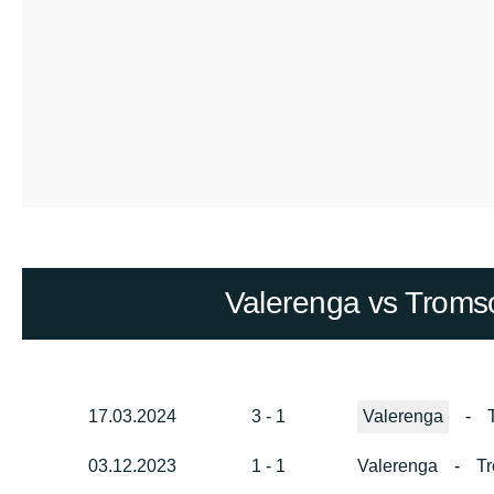
Valerenga vs Tromso 
17.03.2024
3 - 1
Valerenga
-
03.12.2023
1 - 1
Valerenga
-
T