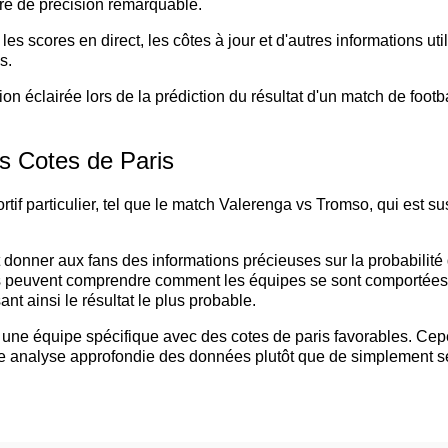
gré de précision remarquable.
s scores en direct, les côtes à jour et d'autres informations uti
s.
on éclairée lors de la prédiction du résultat d'un match de footb
s Cotes de Paris
rtif particulier, tel que le match Valerenga vs Tromso, qui est s
donner aux fans des informations précieuses sur la probabilité 
ns peuvent comprendre comment les équipes se sont comportées
t ainsi le résultat le plus probable.
 une équipe spécifique avec des cotes de paris favorables. Cepe
e analyse approfondie des données plutôt que de simplement se 