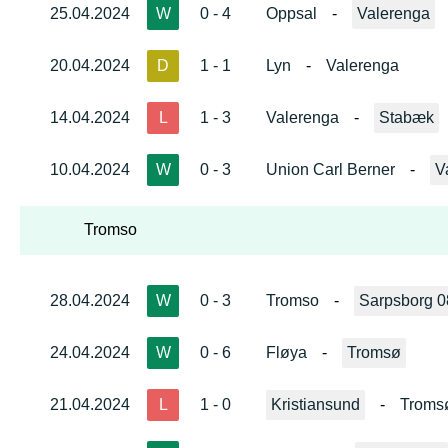
25.04.2024
W
0 - 4
Oppsal
-
Valerenga
20.04.2024
D
1 - 1
Lyn
-
Valerenga
14.04.2024
L
1 - 3
Valerenga
-
Stabæk
10.04.2024
W
0 - 3
Union Carl Berner
-
V
Tromso
28.04.2024
W
0 - 3
Tromso
-
Sarpsborg 0
24.04.2024
W
0 - 6
Fløya
-
Tromsø
21.04.2024
L
1 - 0
Kristiansund
-
Troms