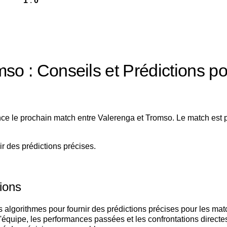
1
:
0
o : Conseils et Prédictions po
nce le prochain match entre Valerenga et Tromso. Le match est 
r des prédictions précises.
tions
es algorithmes pour fournir des prédictions précises pour les ma
s d'équipe, les performances passées et les confrontations directe