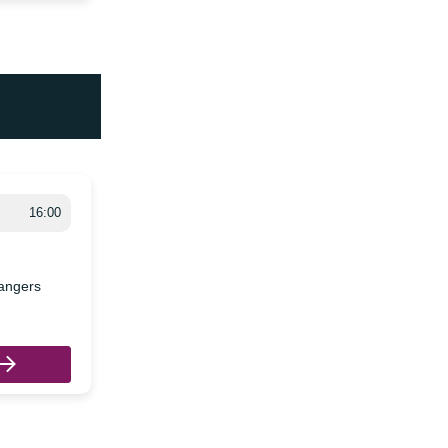
16:00
angers