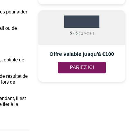
les pour aider
all ou de
5
/
5
(
1
vote
)
Offre valable jusqu'à €100
usceptible de
PARIEZ ICI
de résultat de
 lors de
ndant, il est
fier à la