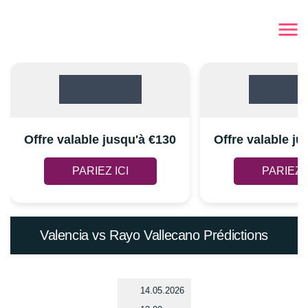
Offre valable jusqu'à €130
Offre valable ju
PARIEZ ICI
PARIEZ I
Valencia vs Rayo Vallecano Prédictions
14.05.2026