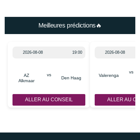
Meilleures prédictions🔥
2026-08-08
19:00
2026-08-08
vs
vs
AZ
Valerenga
Den Haag
Alkmaar
ALLER AU CONSEIL
ALLER AU C