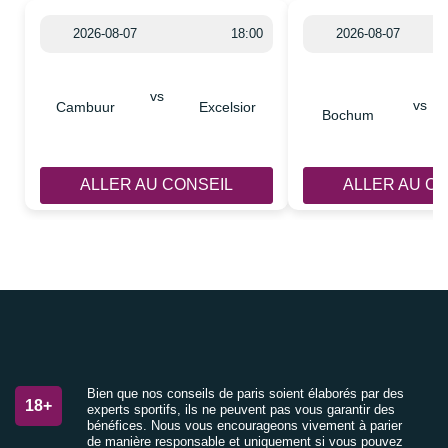
2026-08-07
18:00
2026-08-07
vs
vs
Cambuur
Excelsior
Bochum
ALLER AU CONSEIL
ALLER AU C
Bien que nos conseils de paris soient élaborés par des
18+
experts sportifs, ils ne peuvent pas vous garantir des
bénéfices. Nous vous encourageons vivement à parier
de manière responsable et uniquement si vous pouvez