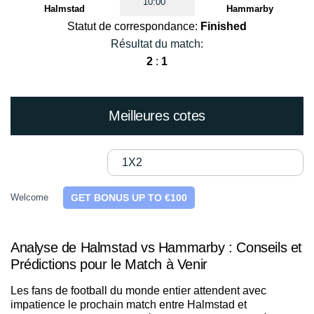
10:00
Halmstad
Hammarby
Statut de correspondance:
Finished
Résultat du match:
2
:
1
Meilleures cotes
1X2
Welcome
GET BONUS UP TO €100
Analyse de Halmstad vs Hammarby : Conseils et
Prédictions pour le Match à Venir
Les fans de football du monde entier attendent avec
impatience le prochain match entre Halmstad et