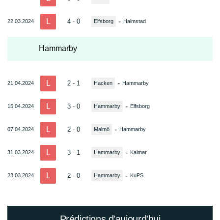
L
-
4 - 0
22.03.2024
Elfsborg
Halmstad
Hammarby
L
-
2 - 1
21.04.2024
Hacken
Hammarby
L
-
3 - 0
15.04.2024
Hammarby
Elfsborg
L
-
2 - 0
07.04.2024
Malmö
Hammarby
L
-
3 - 1
31.03.2024
Hammarby
Kalmar
L
-
2 - 0
23.03.2024
Hammarby
KuPS
Prédictions d'aujourd'hui