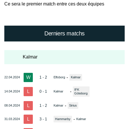
Ce sera le premier match entre ces deux équipes
Derniers matchs
Kalmar
W
-
1 - 2
22.04.2024
Elfsborg
Kalmar
IFK
L
-
0 - 1
14.04.2024
Kalmar
Göteborg
L
-
1 - 2
08.04.2024
Kalmar
Sirius
L
-
3 - 1
31.03.2024
Hammarby
Kalmar