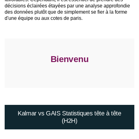
décisions éclairées étayées par une analyse approfondie
des données plutôt que de simplement se fier à la forme
d'une équipe ou aux cotes de paris.
Bienvenu
Kalmar vs GAIS Statistiques tête à tête
(H2H)