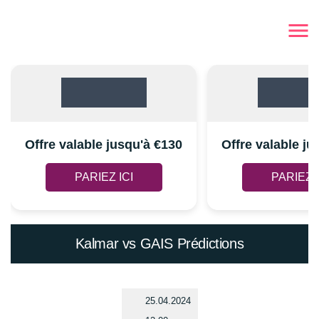
Offre valable jusqu'à €130
Offre valable ju
PARIEZ ICI
PARIEZ I
Kalmar vs GAIS Prédictions
25.04.2024