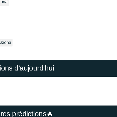
rona
skrona
ions d'aujourd'hui
ures prédictions🔥