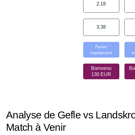
2.18
3.38
Pariez
maintenant
m
Bienvenu
Bi
130 EUR
Analyse de Gefle vs Landskron
Match à Venir