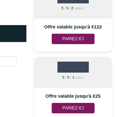
5
/
5
(
2
votes
)
Offre valable jusqu'à €122
PARIEZ ICI
5
/
5
(
1
vote
)
Offre valable jusqu'à €25
PARIEZ ICI