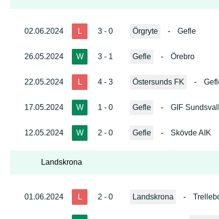
02.06.2024
L
3 - 0
Örgryte
-
Gefle
26.05.2024
W
3 - 1
Gefle
-
Örebro
22.05.2024
L
4 - 3
Östersunds FK
-
Gefl
17.05.2024
W
1 - 0
Gefle
-
GIF Sundsval
12.05.2024
W
2 - 0
Gefle
-
Skövde AIK
Landskrona
01.06.2024
L
2 - 0
Landskrona
-
Trelleb