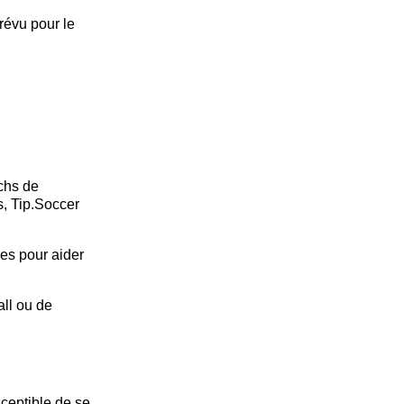
révu pour le
tchs de
s, Tip.Soccer
les pour aider
all ou de
sceptible de se