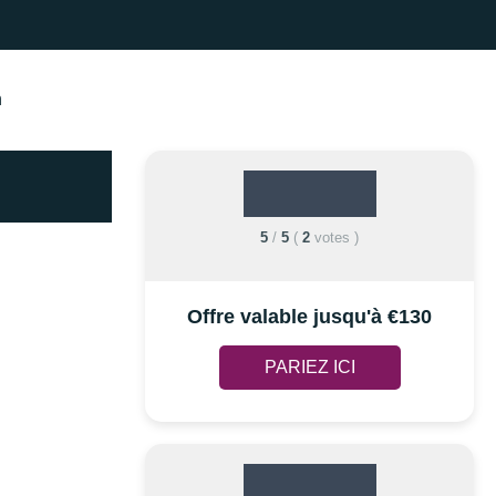
n
5
/
5
(
2
votes
)
Offre valable jusqu'à €130
PARIEZ ICI