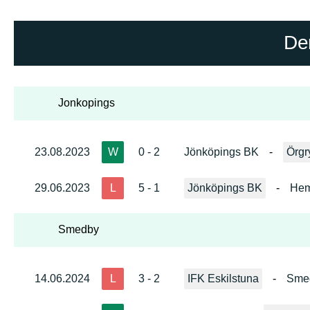
De
Jonkopings
23.08.2023
W
0 - 2
Jönköpings BK
-
Örgr
29.06.2023
L
5 - 1
Jönköpings BK
-
Hem
Smedby
14.06.2024
L
3 - 2
IFK Eskilstuna
-
Sme