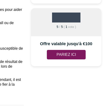
les pour aider
all ou de
5
/
5
(
1
vote
)
Offre valable jusqu'à €100
 susceptible de
PARIEZ ICI
de résultat de
 lors de
ndant, il est
fier à la