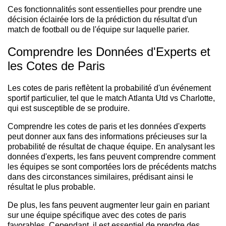
Ces fonctionnalités sont essentielles pour prendre une
décision éclairée lors de la prédiction du résultat d'un
match de football ou de l'équipe sur laquelle parier.
Comprendre les Données d'Experts et
les Cotes de Paris
Les cotes de paris reflètent la probabilité d'un événement
sportif particulier, tel que le match Atlanta Utd vs Charlotte,
qui est susceptible de se produire.
Comprendre les cotes de paris et les données d'experts
peut donner aux fans des informations précieuses sur la
probabilité de résultat de chaque équipe. En analysant les
données d'experts, les fans peuvent comprendre comment
les équipes se sont comportées lors de précédents matchs
dans des circonstances similaires, prédisant ainsi le
résultat le plus probable.
De plus, les fans peuvent augmenter leur gain en pariant
sur une équipe spécifique avec des cotes de paris
favorables. Cependant, il est essentiel de prendre des