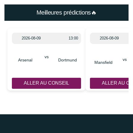
Meilleures prédictions🔥
2026-08-09
13:00
2026-08-09
vs
vs
Arsenal
Dortmund
Mansfield
ALLER AU CONSEIL
ALLER AU C