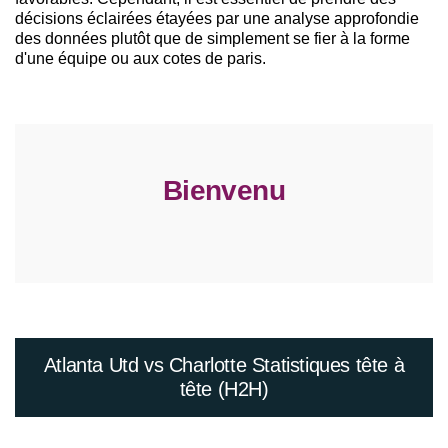
décisions éclairées étayées par une analyse approfondie
des données plutôt que de simplement se fier à la forme
d'une équipe ou aux cotes de paris.
Bienvenu
Atlanta Utd vs Charlotte Statistiques tête à
tête (H2H)