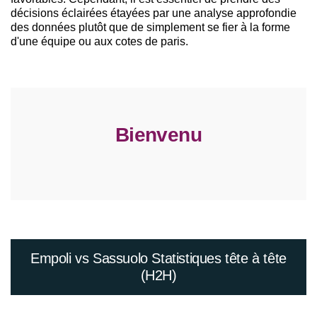
décisions éclairées étayées par une analyse approfondie
des données plutôt que de simplement se fier à la forme
d'une équipe ou aux cotes de paris.
Bienvenu
Empoli vs Sassuolo Statistiques tête à tête
(H2H)