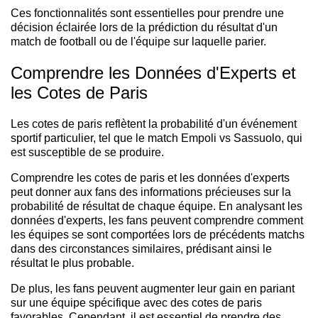
Ces fonctionnalités sont essentielles pour prendre une
décision éclairée lors de la prédiction du résultat d'un
match de football ou de l'équipe sur laquelle parier.
Comprendre les Données d'Experts et
les Cotes de Paris
Les cotes de paris reflètent la probabilité d'un événement
sportif particulier, tel que le match Empoli vs Sassuolo, qui
est susceptible de se produire.
Comprendre les cotes de paris et les données d'experts
peut donner aux fans des informations précieuses sur la
probabilité de résultat de chaque équipe. En analysant les
données d'experts, les fans peuvent comprendre comment
les équipes se sont comportées lors de précédents matchs
dans des circonstances similaires, prédisant ainsi le
résultat le plus probable.
De plus, les fans peuvent augmenter leur gain en pariant
sur une équipe spécifique avec des cotes de paris
favorables. Cependant, il est essentiel de prendre des