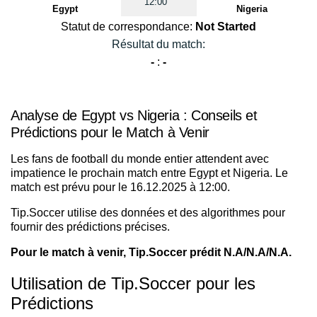
12:00
Egypt
Nigeria
Statut de correspondance:
Not Started
Résultat du match:
-
:
-
Analyse de Egypt vs Nigeria : Conseils et
Prédictions pour le Match à Venir
Les fans de football du monde entier attendent avec
impatience le prochain match entre Egypt et Nigeria. Le
match est prévu pour le 16.12.2025 à 12:00.
Tip.Soccer utilise des données et des algorithmes pour
fournir des prédictions précises.
Pour le match à venir, Tip.Soccer prédit N.A/N.A/N.A.
Utilisation de Tip.Soccer pour les
Prédictions