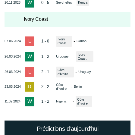
W
-
0 - 5
20.11.2023
Seychelles
Kenya
Ivory Coast
Ivory
L
-
1 - 0
07.06.2024
Gabon
Coast
Ivory
W
-
1 - 2
26.03.2024
Uruguay
Coast
Côte
L
-
2 - 1
26.03.2024
Uruguay
d'Ivoire
Côte
D
-
2 - 2
23.03.2024
Benin
d'Ivoire
Côte
W
-
1 - 2
11.02.2024
Nigeria
d'Ivoire
Prédictions d'aujourd'hui