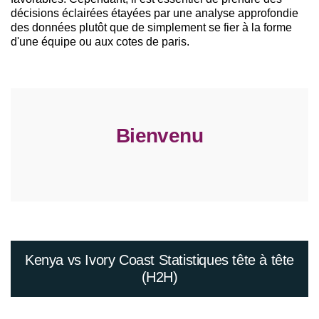
décisions éclairées étayées par une analyse approfondie
des données plutôt que de simplement se fier à la forme
d'une équipe ou aux cotes de paris.
Bienvenu
Kenya vs Ivory Coast Statistiques tête à tête
(H2H)