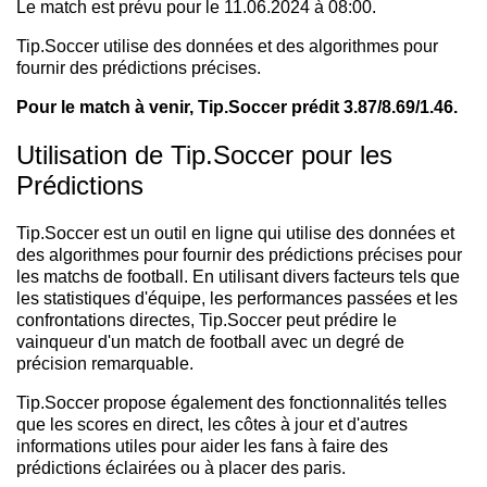
Le match est prévu pour le 11.06.2024 à 08:00.
Tip.Soccer utilise des données et des algorithmes pour
fournir des prédictions précises.
Pour le match à venir, Tip.Soccer prédit 3.87/8.69/1.46.
Utilisation de Tip.Soccer pour les
Prédictions
Tip.Soccer est un outil en ligne qui utilise des données et
des algorithmes pour fournir des prédictions précises pour
les matchs de football. En utilisant divers facteurs tels que
les statistiques d'équipe, les performances passées et les
confrontations directes, Tip.Soccer peut prédire le
vainqueur d'un match de football avec un degré de
précision remarquable.
Tip.Soccer propose également des fonctionnalités telles
que les scores en direct, les côtes à jour et d'autres
informations utiles pour aider les fans à faire des
prédictions éclairées ou à placer des paris.