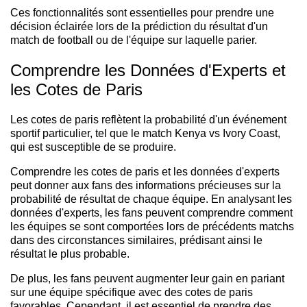
Ces fonctionnalités sont essentielles pour prendre une
décision éclairée lors de la prédiction du résultat d'un
match de football ou de l'équipe sur laquelle parier.
Comprendre les Données d'Experts et
les Cotes de Paris
Les cotes de paris reflètent la probabilité d'un événement
sportif particulier, tel que le match Kenya vs Ivory Coast,
qui est susceptible de se produire.
Comprendre les cotes de paris et les données d'experts
peut donner aux fans des informations précieuses sur la
probabilité de résultat de chaque équipe. En analysant les
données d'experts, les fans peuvent comprendre comment
les équipes se sont comportées lors de précédents matchs
dans des circonstances similaires, prédisant ainsi le
résultat le plus probable.
De plus, les fans peuvent augmenter leur gain en pariant
sur une équipe spécifique avec des cotes de paris
favorables. Cependant, il est essentiel de prendre des