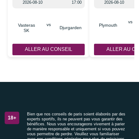
2026-08-10
17:00
2026-08-10
vs
vs
Vasteras
Plymouth
Djurgarden
SK
ALLER AU CONSEIL
ALLER AU C
Bien que nos conseils de paris soient élaborés par des
18+
experts sportifs, ils ne peuvent pas vous garantir des
bénéfices. Nous vous encourageons vivement à parier
de manière responsable et uniquement si vous pouvez
vous permettre de perdre. Veuillez vous familiariser
avec nos conditions générales pour plus de précisions.