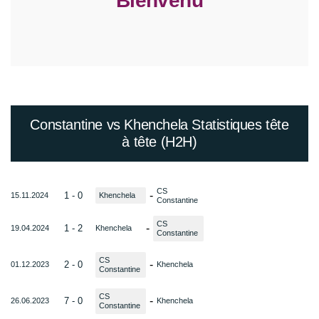
Bienvenu
Constantine vs Khenchela Statistiques tête
à tête (H2H)
CS
-
1 - 0
15.11.2024
Khenchela
Constantine
CS
-
1 - 2
19.04.2024
Khenchela
Constantine
CS
-
2 - 0
01.12.2023
Khenchela
Constantine
CS
-
7 - 0
26.06.2023
Khenchela
Constantine