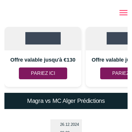
Offre valable jusqu'à €130
Offre valable ju
PARIEZ ICI
PARIEZ I
Magra vs MC Alger Prédictions
26.12.2024