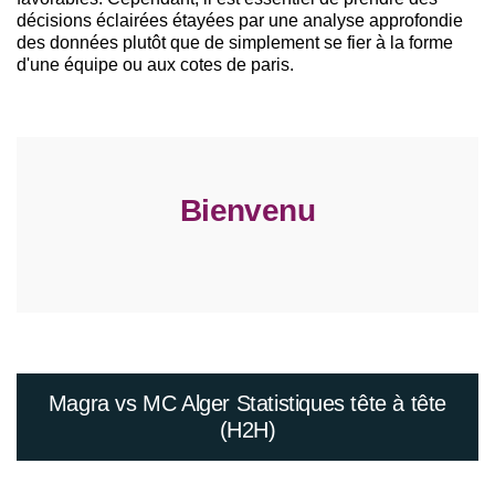
décisions éclairées étayées par une analyse approfondie
des données plutôt que de simplement se fier à la forme
d'une équipe ou aux cotes de paris.
Bienvenu
Magra vs MC Alger Statistiques tête à tête
(H2H)