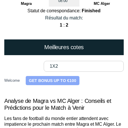
08:00
Magra
MC Alger
Statut de correspondance:
Finished
Résultat du match:
1
:
2
Meilleures cotes
1X2
Welcome
GET BONUS UP TO €100
Analyse de Magra vs MC Alger : Conseils et
Prédictions pour le Match à Venir
Les fans de football du monde entier attendent avec
impatience le prochain match entre Magra et MC Alger. Le