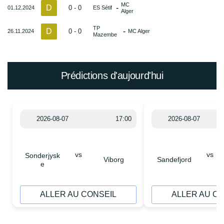
MC
D
-
0 - 0
01.12.2024
ES Sétif
Alger
TP
D
-
0 - 0
26.11.2024
MC Alger
Mazembe
Prédictions d'aujourd'hui
2026-08-07
17:00
2026-08-07
vs
vs
Sonderjysk
Viborg
Sandefjord
e
ALLER AU CONSEIL
ALLER AU C