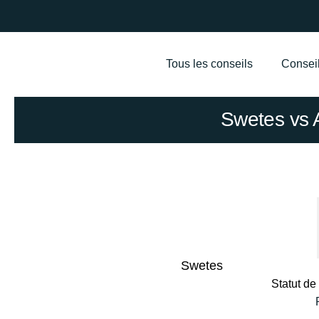
Tous les conseils
Conseil
Swetes vs A
Swetes
Statut d