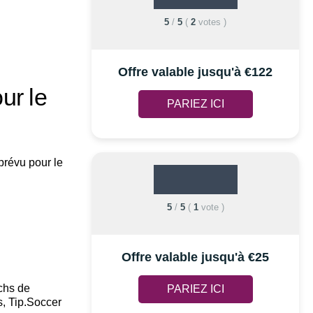
5
/
5
(
2
votes
)
Offre valable jusqu'à €122
ur le
PARIEZ ICI
prévu pour le
5
/
5
(
1
vote
)
Offre valable jusqu'à €25
tchs de
PARIEZ ICI
s, Tip.Soccer