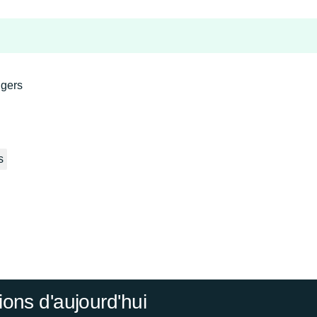
ngers
s
ions d'aujourd'hui