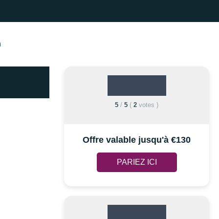
n
5
/
5
(
2
votes
)
Offre valable jusqu'à €130
PARIEZ ICI