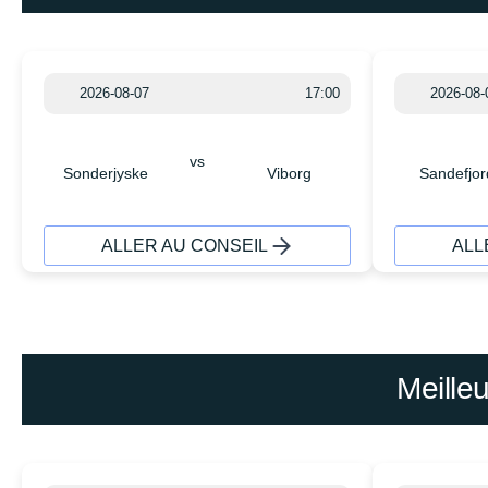
2026-08-07
17:00
2026-08-
vs
Sonderjyske
Viborg
Sandefjor
ALLER AU CONSEIL
ALL
Meille