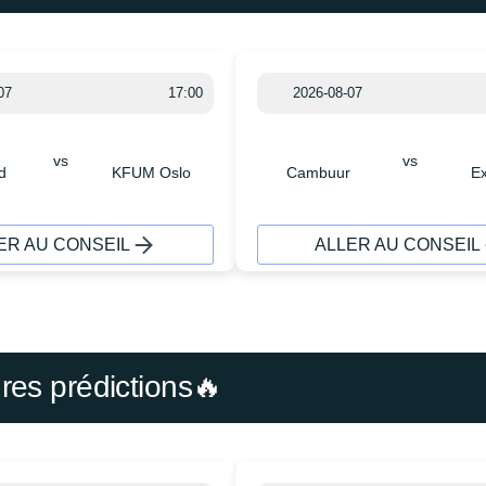
07
17:00
2026-08-07
vs
vs
d
KFUM Oslo
Cambuur
Ex
ER AU CONSEIL
ALLER AU CONSEIL
ures prédictions🔥