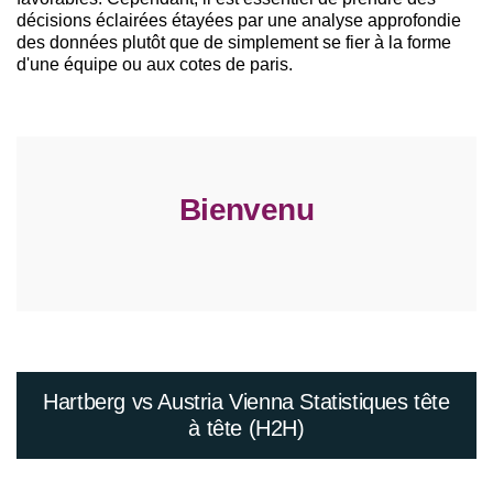
décisions éclairées étayées par une analyse approfondie
des données plutôt que de simplement se fier à la forme
d'une équipe ou aux cotes de paris.
Bienvenu
Hartberg vs Austria Vienna Statistiques tête
à tête (H2H)