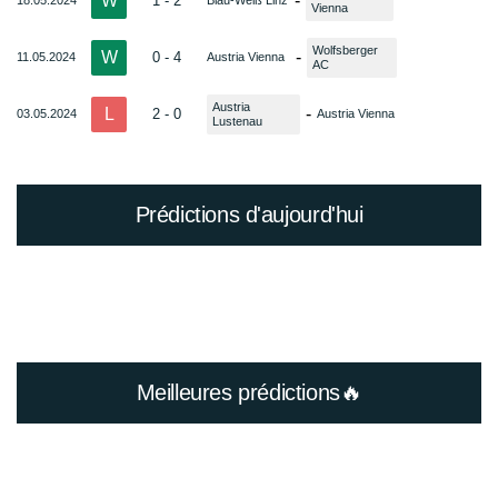
W
-
1 - 2
18.05.2024
Blau-Weiß Linz
Vienna
Wolfsberger
W
-
0 - 4
11.05.2024
Austria Vienna
AC
Austria
L
-
2 - 0
03.05.2024
Austria Vienna
Lustenau
Prédictions d'aujourd'hui
Meilleures prédictions🔥