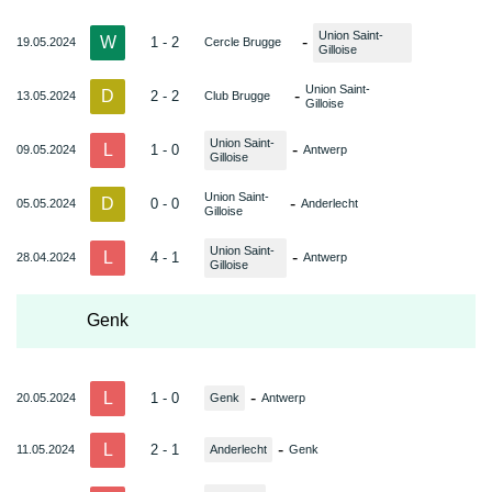
Union Saint-
W
-
1 - 2
19.05.2024
Cercle Brugge
Gilloise
Union Saint-
D
-
2 - 2
13.05.2024
Club Brugge
Gilloise
Union Saint-
L
-
1 - 0
09.05.2024
Antwerp
Gilloise
Union Saint-
D
-
0 - 0
05.05.2024
Anderlecht
Gilloise
Union Saint-
L
-
4 - 1
28.04.2024
Antwerp
Gilloise
Genk
L
-
1 - 0
20.05.2024
Genk
Antwerp
L
-
2 - 1
11.05.2024
Anderlecht
Genk