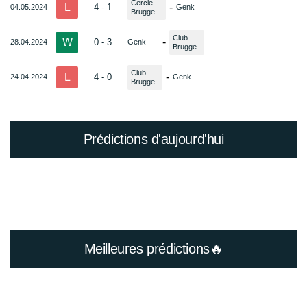
Cercle
L
-
4 - 1
04.05.2024
Genk
Brugge
Club
W
-
0 - 3
28.04.2024
Genk
Brugge
Club
L
-
4 - 0
24.04.2024
Genk
Brugge
Prédictions d'aujourd'hui
Meilleures prédictions🔥