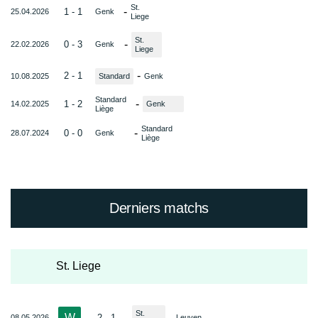
St.
-
1 - 1
25.04.2026
Genk
Liege
St.
-
0 - 3
22.02.2026
Genk
Liege
-
2 - 1
10.08.2025
Standard
Genk
Standard
-
1 - 2
14.02.2025
Genk
Liège
Standard
-
0 - 0
28.07.2024
Genk
Liège
Derniers matchs
St. Liege
St.
W
-
2 - 1
08.05.2026
Leuven