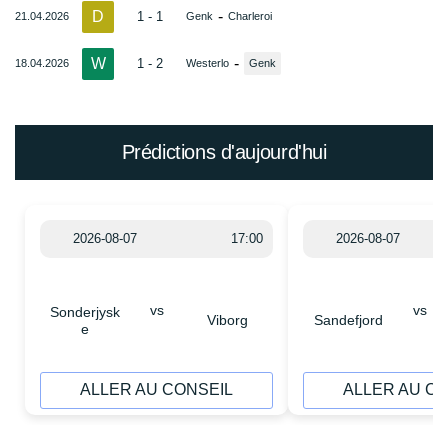
D
-
1 - 1
21.04.2026
Genk
Charleroi
W
-
1 - 2
18.04.2026
Westerlo
Genk
Prédictions d'aujourd'hui
2026-08-07
17:00
2026-08-07
vs
vs
Sonderjysk
Viborg
Sandefjord
e
ALLER AU CONSEIL
ALLER AU C