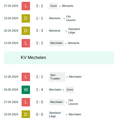
L
-
3 - 2
27.04.2024
Gent
Westerlo
OH
D
-
1 - 1
23.04.2024
Westerlo
Leuven
Standard
D
-
3 - 3
20.04.2024
Westerlo
Liège
L
-
3 - 2
13.04.2024
Mechelen
Westerlo
KV Mechelen
Sint-
L
-
2 - 1
12.05.2024
Mechelen
Truiden
W
-
2 - 4
04.05.2024
Mechelen
Gent
OH
L
-
3 - 0
27.04.2024
Mechelen
Leuven
Standard
D
-
0 - 0
23.04.2024
Mechelen
Liège