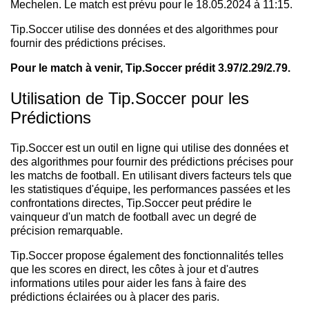
Mechelen. Le match est prévu pour le 18.05.2024 à 11:15.
Tip.Soccer utilise des données et des algorithmes pour
fournir des prédictions précises.
Pour le match à venir, Tip.Soccer prédit 3.97/2.29/2.79.
Utilisation de Tip.Soccer pour les
Prédictions
Tip.Soccer est un outil en ligne qui utilise des données et
des algorithmes pour fournir des prédictions précises pour
les matchs de football. En utilisant divers facteurs tels que
les statistiques d'équipe, les performances passées et les
confrontations directes, Tip.Soccer peut prédire le
vainqueur d'un match de football avec un degré de
précision remarquable.
Tip.Soccer propose également des fonctionnalités telles
que les scores en direct, les côtes à jour et d'autres
informations utiles pour aider les fans à faire des
prédictions éclairées ou à placer des paris.