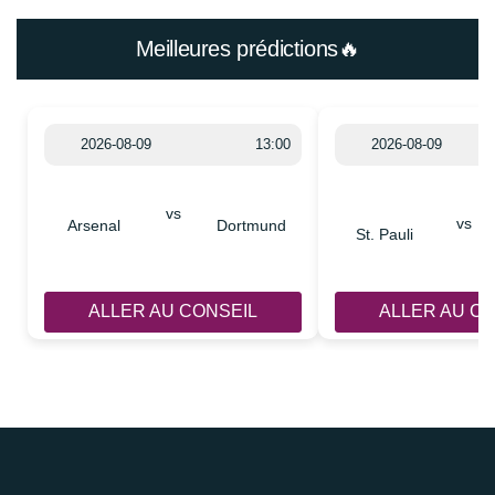
Meilleures prédictions🔥
2026-08-09
13:00
2026-08-09
vs
vs
Arsenal
Dortmund
St. Pauli
ALLER AU CONSEIL
ALLER AU C